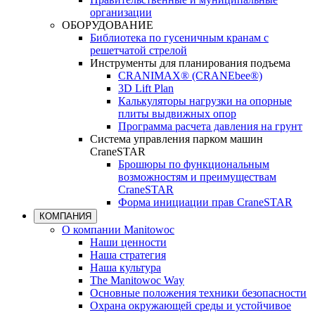
организации
ОБОРУДОВАНИЕ
Библиотека по гусеничным кранам с
решетчатой стрелой
Инструменты для планирования подъема
CRANIMAX® (CRANEbee®)
3D Lift Plan
Калькуляторы нагрузки на опорные
плиты выдвижных опор
Программа расчета давления на грунт
Система управления парком машин
CraneSTAR
Брошюры по функциональным
возможностям и преимуществам
CraneSTAR
Форма инициации прав CraneSTAR
КОМПАНИЯ
О компании Manitowoc
Наши ценности
Наша стратегия
Наша культура
The Manitowoc Way
Основные положения техники безопасности
Охрана окружающей среды и устойчивое