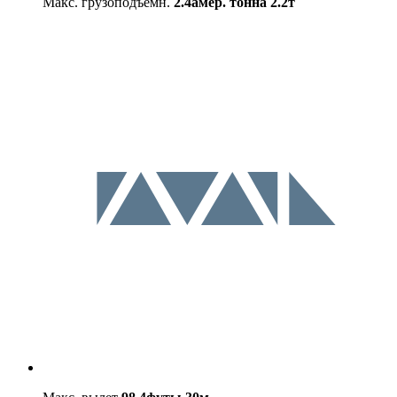
Макс. грузоподъемн.
2.4амер. тонна
2.2т