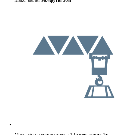
Макс. вылет
98.4футы
30м
Макс. г/п на конце стрелы
1.1амер. тонна
1т