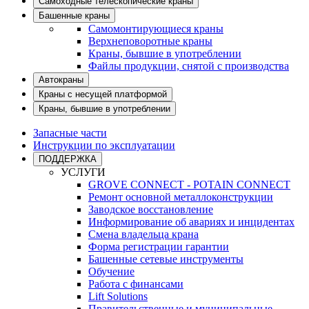
Самоходные телескопические краны
Башенные краны
Самомонтирующиеся краны
Верхнеповоротные краны
Краны, бывшие в употреблении
Файлы продукции, снятой с производства
Автокраны
Краны с несущей платформой
Краны, бывшие в употреблении
Запасные части
Инструкции по эксплуатации
ПОДДЕРЖКА
УСЛУГИ
GROVE CONNECT - POTAIN CONNECT
Ремонт основной металлоконструкции
Заводское восстановление
Информирование об авариях и инцидентах
Смена владельца крана
Форма регистрации гарантии
Башенные сетевые инструменты
Обучение
Работа с финансами
Lift Solutions
Правительственные и муниципальные