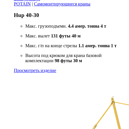
POTAIN
|
Самомонтирующиеся краны
Hup 40-30
Макс. грузоподъемн.
4.4 амер. тонна
4 т
Макс. вылет
131 футы
40 м
Макс. г/п на конце стрелы
1.1 амер. тонна
1 т
Высота под крюком для крана базовой
комплектации
98 футы
30 м
Просмотреть изделие