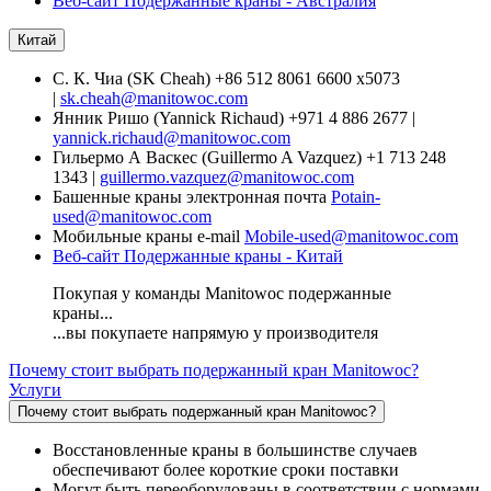
Веб-сайт Подержанные краны - Австралия
Китай
С. К. Чиа (SK Cheah) +86 512 8061 6600 x5073
|
sk.cheah@manitowoc.com
Янник Ришо (Yannick Richaud) +971 4 886 2677 |
yannick.richaud@manitowoc.com
Гильермо А Васкес (Guillermo A Vazquez) +1 713 248
1343 |
guillermo.vazquez@manitowoc.com
Башенные краны электронная почта
Potain-
used@manitowoc.com
Мобильные краны e-mail
Mobile-used@manitowoc.com
Веб-сайт Подержанные краны - Китай
Покупая у команды Manitowoc подержанные
краны...
...вы покупаете напрямую у производителя
Почему стоит выбрать подержанный кран Manitowoc?
Услуги
Почему стоит выбрать подержанный кран Manitowoc?
Восстановленные краны в большинстве случаев
обеспечивают более короткие сроки поставки
Могут быть переоборудованы в соответствии с нормами