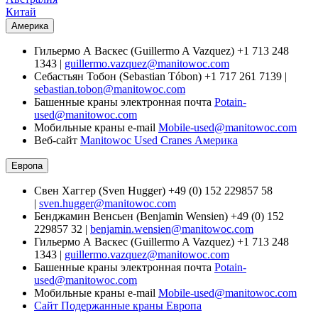
Китай
Америка
Гильермо А Васкес (Guillermo A Vazquez) +1 713 248
1343 |
guillermo.vazquez@manitowoc.com
Себастьян Тобон (Sebastian Tóbon) +1 717 261 7139 |
sebastian.tobon@manitowoc.com
Башенные краны электронная почта
Potain-
used@manitowoc.com
Мобильные краны e-mail
Mobile-used@manitowoc.com
Веб-сайт
Manitowoc Used Cranes Америка
Европа
Свен Хаггер (Sven Hugger) +49 (0) 152 229857 58
|
sven.hugger@manitowoc.com
Бенджамин Венсьен (Benjamin Wensien) +49 (0) 152
229857 32 |
benjamin.wensien@manitowoc.com
Гильермо А Васкес (Guillermo A Vazquez) +1 713 248
1343 |
guillermo.vazquez@manitowoc.com
Башенные краны электронная почта
Potain-
used@manitowoc.com
Мобильные краны e-mail
Mobile-used@manitowoc.com
Сайт Подержанные краны Европа