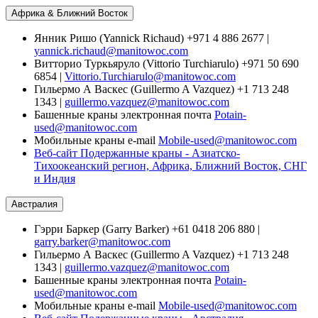
Африка & Ближний Восток
Янник Ришо (Yannick Richaud) +971 4 886 2677 |
yannick.richaud@manitowoc.com
Витторио Туркьяруло (Vittorio Turchiarulo) +971 50 690
6854 |
Vittorio.Turchiarulo@manitowoc.com
Гильермо А Васкес (Guillermo A Vazquez) +1 713 248
1343 |
guillermo.vazquez@manitowoc.com
Башенные краны электронная почта
Potain-
used@manitowoc.com
Мобильные краны e-mail
Mobile-used@manitowoc.com
Веб-сайт Подержанные краны - Азиатско-
Тихоокеанский регион, Африка, Ближний Восток, СНГ
и Индия
Австралия
Гэрри Баркер (Garry Barker) +61 0418 206 880 |
garry.barker@manitowoc.com
Гильермо А Васкес (Guillermo A Vazquez) +1 713 248
1343 |
guillermo.vazquez@manitowoc.com
Башенные краны электронная почта
Potain-
used@manitowoc.com
Мобильные краны e-mail
Mobile-used@manitowoc.com