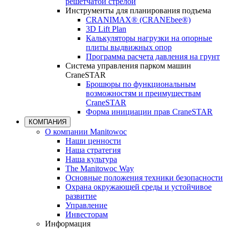
решетчатой стрелой
Инструменты для планирования подъема
CRANIMAX® (CRANEbee®)
3D Lift Plan
Калькуляторы нагрузки на опорные
плиты выдвижных опор
Программа расчета давления на грунт
Система управления парком машин
CraneSTAR
Брошюры по функциональным
возможностям и преимуществам
CraneSTAR
Форма инициации прав CraneSTAR
КОМПАНИЯ
О компании Manitowoc
Наши ценности
Наша стратегия
Наша культура
The Manitowoc Way
Основные положения техники безопасности
Охрана окружающей среды и устойчивое
развитие
Управление
Инвесторам
Информация