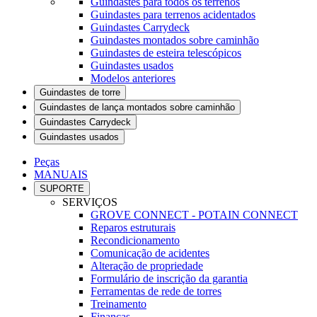
Guindastes para todos os terrenos
Guindastes para terrenos acidentados
Guindastes Carrydeck
Guindastes montados sobre caminhão
Guindastes de esteira telescópicos
Guindastes usados
Modelos anteriores
Guindastes de torre
Guindastes de lança montados sobre caminhão
Guindastes Carrydeck
Guindastes usados
Peças
MANUAIS
SUPORTE
SERVIÇOS
GROVE CONNECT - POTAIN CONNECT
Reparos estruturais
Recondicionamento
Comunicação de acidentes
Alteração de propriedade
Formulário de inscrição da garantia
Ferramentas de rede de torres
Treinamento
Finanças