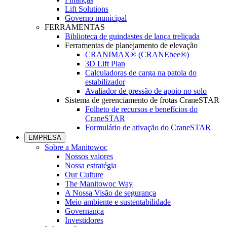
Lift Solutions
Governo municipal
FERRAMENTAS
Biblioteca de guindastes de lança treliçada
Ferramentas de planejamento de elevação
CRANIMAX® (CRANEbee®)
3D Lift Plan
Calculadoras de carga na patola do
estabilizador
Avaliador de pressão de apoio no solo
Sistema de gerenciamento de frotas CraneSTAR
Folheto de recursos e benefícios do
CraneSTAR
Formulário de ativação do CraneSTAR
EMPRESA
Sobre a Manitowoc
Nossos valores
Nossa estratégia
Our Culture
The Manitowoc Way
A Nossa Visão de segurança
Meio ambiente e sustentabilidade
Governança
Investidores