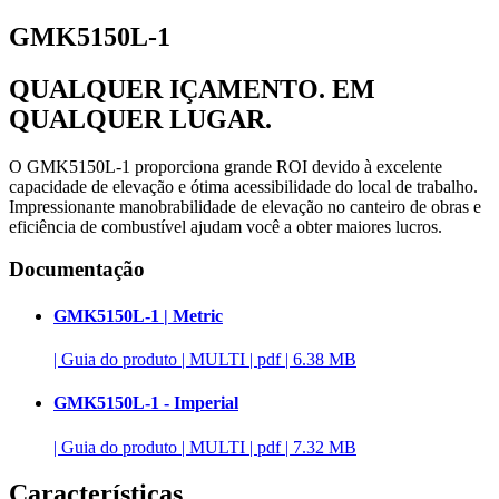
GMK5150L-1
QUALQUER IÇAMENTO. EM
QUALQUER LUGAR.
O GMK5150L-1 proporciona grande ROI devido à excelente
capacidade de elevação e ótima acessibilidade do local de trabalho.
Impressionante manobrabilidade de elevação no canteiro de obras e
eficiência de combustível ajudam você a obter maiores lucros.
Documentação
GMK5150L-1 | Metric
|
Guia do produto
|
MULTI
|
pdf
|
6.38 MB
GMK5150L-1 - Imperial
|
Guia do produto
|
MULTI
|
pdf
|
7.32 MB
Características