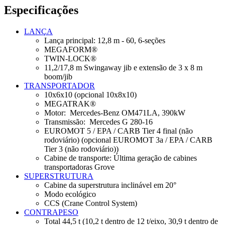
Especificações
LANÇA
Lança principal: 12,8 m - 60, 6-seções
MEGAFORM®
TWIN-LOCK®
11,2/17,8 m Swingaway jib e extensão de 3 x 8 m
boom/jib
TRANSPORTADOR
10x6x10 (opcional 10x8x10)
MEGATRAK®
Motor: Mercedes-Benz OM471LA, 390kW
Transmissão: Mercedes G 280-16
EUROMOT 5 / EPA / CARB Tier 4 final (não
rodoviário) (opcional EUROMOT 3a / EPA / CARB
Tier 3 (não rodoviário))
Cabine de transporte: Última geração de cabines
transportadoras Grove
SUPERSTRUTURA
Cabine da superstrutura inclinável em 20°
Modo ecológico
CCS (Crane Control System)
CONTRAPESO
Total 44,5 t (10,2 t dentro de 12 t/eixo, 30,9 t dentro de