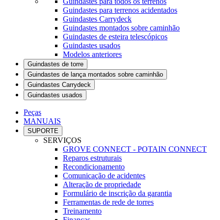
Guindastes para todos os terrenos
Guindastes para terrenos acidentados
Guindastes Carrydeck
Guindastes montados sobre caminhão
Guindastes de esteira telescópicos
Guindastes usados
Modelos anteriores
Guindastes de torre
Guindastes de lança montados sobre caminhão
Guindastes Carrydeck
Guindastes usados
Peças
MANUAIS
SUPORTE
SERVIÇOS
GROVE CONNECT - POTAIN CONNECT
Reparos estruturais
Recondicionamento
Comunicação de acidentes
Alteração de propriedade
Formulário de inscrição da garantia
Ferramentas de rede de torres
Treinamento
Finanças