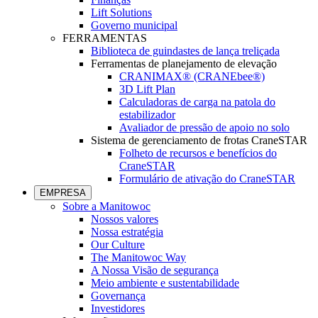
Lift Solutions
Governo municipal
FERRAMENTAS
Biblioteca de guindastes de lança treliçada
Ferramentas de planejamento de elevação
CRANIMAX® (CRANEbee®)
3D Lift Plan
Calculadoras de carga na patola do
estabilizador
Avaliador de pressão de apoio no solo
Sistema de gerenciamento de frotas CraneSTAR
Folheto de recursos e benefícios do
CraneSTAR
Formulário de ativação do CraneSTAR
EMPRESA
Sobre a Manitowoc
Nossos valores
Nossa estratégia
Our Culture
The Manitowoc Way
A Nossa Visão de segurança
Meio ambiente e sustentabilidade
Governança
Investidores