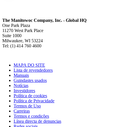
The Manitowoc Company, Inc. - Global HQ
One Park Plaza
11270 West Park Place
Suite 1000
Milwaukee, WI 53224
Tel: (1) 414 760 4600
MAPA DO SITE
Lista de revendedores
Manuais
Guindastes usados
Notícias
Investidores
Política de cookies
Política de Privacidade
Termos de Uso
Carreiras
Termos e condições
Línea directa de denuncias
Redes sociais