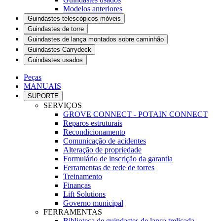
Modelos anteriores
Guindastes telescópicos móveis
Guindastes de torre
Guindastes de lança montados sobre caminhão
Guindastes Carrydeck
Guindastes usados
Peças
MANUAIS
SUPORTE
SERVIÇOS
GROVE CONNECT - POTAIN CONNECT
Reparos estruturais
Recondicionamento
Comunicação de acidentes
Alteração de propriedade
Formulário de inscrição da garantia
Ferramentas de rede de torres
Treinamento
Finanças
Lift Solutions
Governo municipal
FERRAMENTAS
Biblioteca de guindastes de lança treliçada