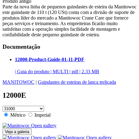
Produto antigo
Parte da nova linha de pequenos guindastes de esteira da Manitowoc
este guindaste de 110 t (120 USt) conta com a divisão de suporte de
produtos líder do mercado a Manitowoc Crane Care que fornece
peças serviços e treinamento. As empreiteiras ficarão muito
satisfeitas com a operação simples facilidade de montagem e
confiabilidade deste pequeno guindaste de esteira.
Documentação
12000-Product-Guide-01-11-PDF
|
Guia do produto
|
MULTI
|
pdf
|
2.33 MB
MANITOWOC
|
Guindastes de esteiras de lança treliçada
12000E
Métrico
Imperial
Open gallery
Veja a galeria
Open gallery
Open gallery