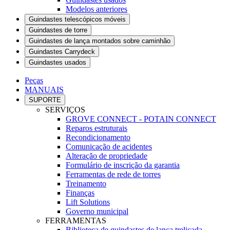
Modelos anteriores
Guindastes telescópicos móveis
Guindastes de torre
Guindastes de lança montados sobre caminhão
Guindastes Carrydeck
Guindastes usados
Peças
MANUAIS
SUPORTE
SERVIÇOS
GROVE CONNECT - POTAIN CONNECT
Reparos estruturais
Recondicionamento
Comunicação de acidentes
Alteração de propriedade
Formulário de inscrição da garantia
Ferramentas de rede de torres
Treinamento
Finanças
Lift Solutions
Governo municipal
FERRAMENTAS
Biblioteca de guindastes de lança treliçada