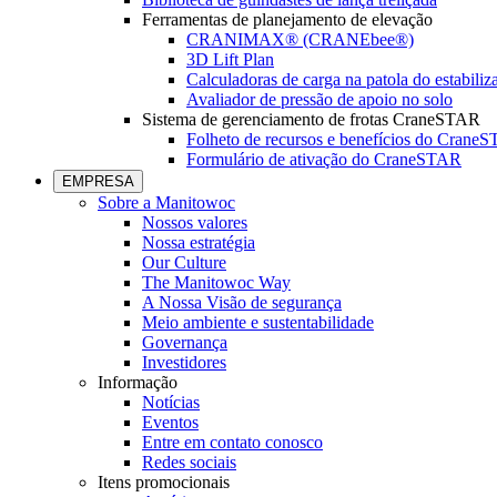
Ferramentas de planejamento de elevação
CRANIMAX® (CRANEbee®)
3D Lift Plan
Calculadoras de carga na patola do estabiliz
Avaliador de pressão de apoio no solo
Sistema de gerenciamento de frotas CraneSTAR
Folheto de recursos e benefícios do Crane
Formulário de ativação do CraneSTAR
EMPRESA
Sobre a Manitowoc
Nossos valores
Nossa estratégia
Our Culture
The Manitowoc Way
A Nossa Visão de segurança
Meio ambiente e sustentabilidade
Governança
Investidores
Informação
Notícias
Eventos
Entre em contato conosco
Redes sociais
Itens promocionais