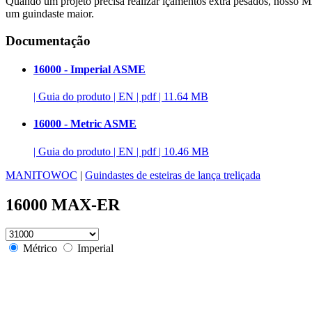
Quando um projeto precisa realizar içamentos extra pesados, nosso 
um guindaste maior.
Documentação
16000 - Imperial ASME
|
Guia do produto
|
EN
|
pdf
|
11.64 MB
16000 - Metric ASME
|
Guia do produto
|
EN
|
pdf
|
10.46 MB
MANITOWOC
|
Guindastes de esteiras de lança treliçada
16000 MAX-ER
Métrico
Imperial