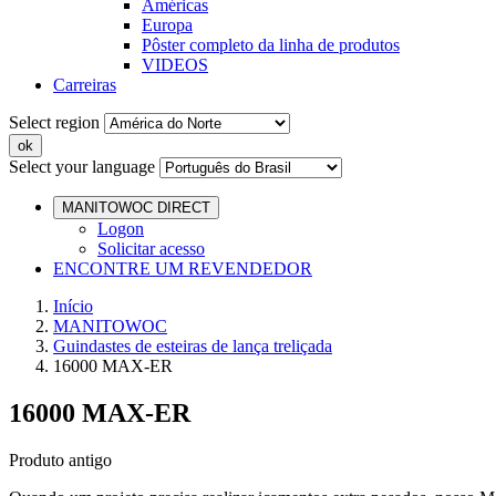
Américas
Europa
Pôster completo da linha de produtos
VIDEOS
Carreiras
Select region
Select your language
MANITOWOC DIRECT
Logon
Solicitar acesso
ENCONTRE UM REVENDEDOR
Início
MANITOWOC
Guindastes de esteiras de lança treliçada
16000 MAX-ER
16000 MAX-ER
Produto antigo