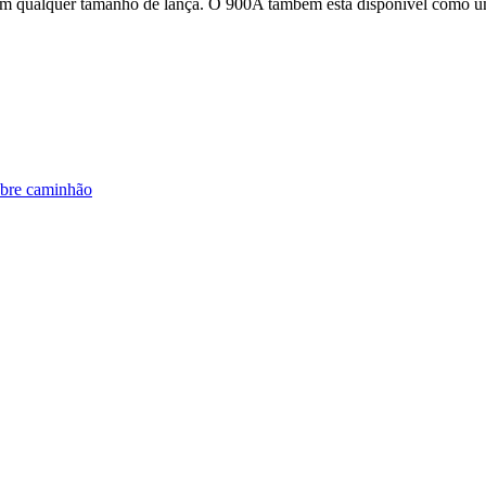
 com qualquer tamanho de lança. O 900A também está disponível como u
obre caminhão