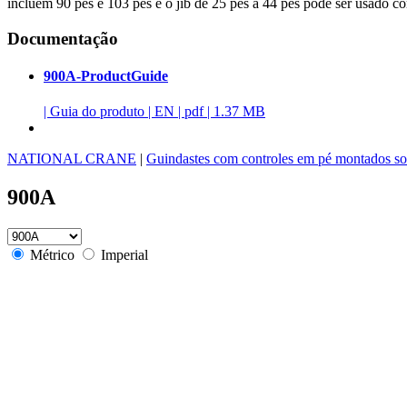
incluem 90 pés e 103 pés e o jib de 25 pés a 44 pés pode ser usado
Documentação
900A-ProductGuide
|
Guia do produto
|
EN
|
pdf
|
1.37 MB
NATIONAL CRANE
|
Guindastes com controles em pé montados s
900A
Métrico
Imperial