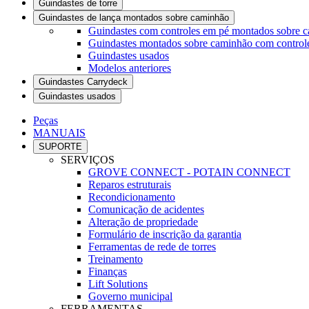
Guindastes de torre
Guindastes de lança montados sobre caminhão
Guindastes com controles em pé montados sobre 
Guindastes montados sobre caminhão com controle
Guindastes usados
Modelos anteriores
Guindastes Carrydeck
Guindastes usados
Peças
MANUAIS
SUPORTE
SERVIÇOS
GROVE CONNECT - POTAIN CONNECT
Reparos estruturais
Recondicionamento
Comunicação de acidentes
Alteração de propriedade
Formulário de inscrição da garantia
Ferramentas de rede de torres
Treinamento
Finanças
Lift Solutions
Governo municipal
FERRAMENTAS