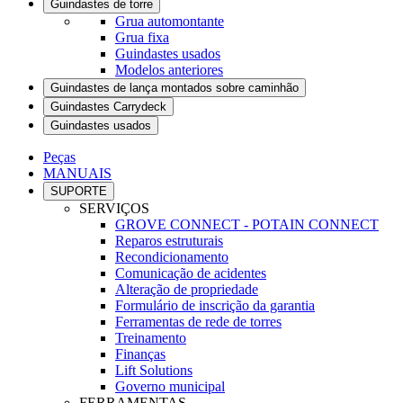
Guindastes de torre
Grua automontante
Grua fixa
Guindastes usados
Modelos anteriores
Guindastes de lança montados sobre caminhão
Guindastes Carrydeck
Guindastes usados
Peças
MANUAIS
SUPORTE
SERVIÇOS
GROVE CONNECT - POTAIN CONNECT
Reparos estruturais
Recondicionamento
Comunicação de acidentes
Alteração de propriedade
Formulário de inscrição da garantia
Ferramentas de rede de torres
Treinamento
Finanças
Lift Solutions
Governo municipal
FERRAMENTAS