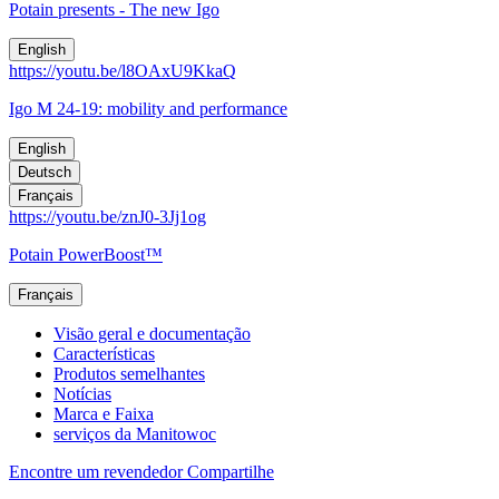
Potain presents - The new Igo
English
https://youtu.be/l8OAxU9KkaQ
Igo M 24-19: mobility and performance
English
Deutsch
Français
https://youtu.be/znJ0-3Jj1og
Potain PowerBoost™
Français
Visão geral e documentação
Características
Produtos semelhantes
Notícias
Marca e Faixa
serviços da Manitowoc
Encontre um revendedor
Compartilhe