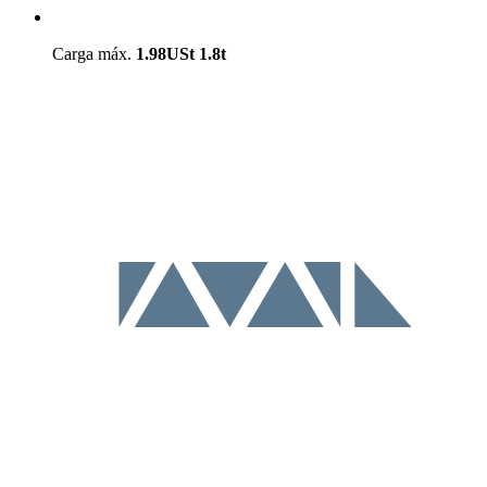
Carga máx.
1.98USt
1.8t