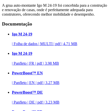
A grua auto-montante Igo M 24-19 foi concebida para a construção
e renovação de casas, onde é perfeitamente adequada para
construtores, oferecendo melhor mobilidade e desempenho.
Documentação
Igo M 24-19
|
Folha de dados
|
MULTI
|
pdf
|
4.71 MB
Igo M 24-19
|
Panfleto
|
FR
|
pdf
|
3.98 MB
PowerBoost™ EN
|
Panfleto
|
EN
|
pdf
|
3.27 MB
PowerBoost™ DE
|
Panfleto
|
DE
|
pdf
|
3.23 MB