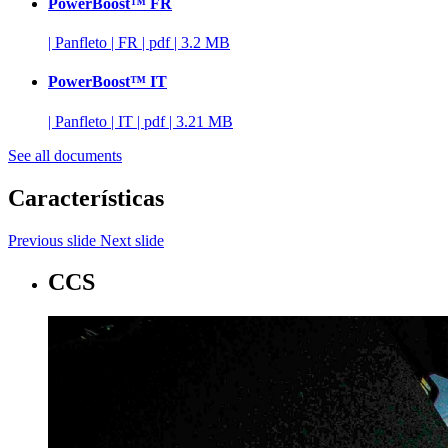
PowerBoost™ FR
|
Panfleto
|
FR
|
pdf
|
3.2 MB
PowerBoost™ IT
|
Panfleto
|
IT
|
pdf
|
3.21 MB
See all documents
Características
Previous slide
Next slide
CCS