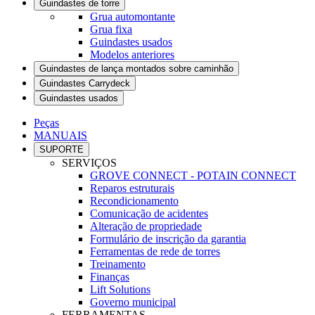
Guindastes de torre
Grua automontante
Grua fixa
Guindastes usados
Modelos anteriores
Guindastes de lança montados sobre caminhão
Guindastes Carrydeck
Guindastes usados
Peças
MANUAIS
SUPORTE
SERVIÇOS
GROVE CONNECT - POTAIN CONNECT
Reparos estruturais
Recondicionamento
Comunicação de acidentes
Alteração de propriedade
Formulário de inscrição da garantia
Ferramentas de rede de torres
Treinamento
Finanças
Lift Solutions
Governo municipal
FERRAMENTAS