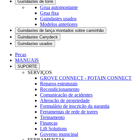
Guindastes de torre
Grua automontante
Grua fixa
Guindastes usados
Modelos anteriores
Guindastes de lança montados sobre caminhão
Guindastes Carrydeck
Guindastes usados
Peças
MANUAIS
SUPORTE
SERVIÇOS
GROVE CONNECT - POTAIN CONNECT
Reparos estruturais
Recondicionamento
Comunicação de acidentes
Alteração de propriedade
Formulário de inscrição da garantia
Ferramentas de rede de torres
Treinamento
Finanças
Lift Solutions
Governo municipal
FERRAMENTAS