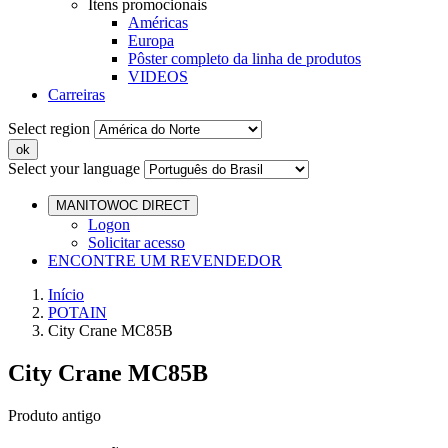
Itens promocionais
Américas
Europa
Pôster completo da linha de produtos
VIDEOS
Carreiras
Select region
Select your language
MANITOWOC DIRECT
Logon
Solicitar acesso
ENCONTRE UM REVENDEDOR
Início
POTAIN
City Crane MC85B
City Crane MC85B
Produto antigo