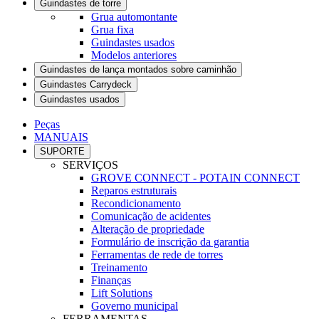
Guindastes de torre
Grua automontante
Grua fixa
Guindastes usados
Modelos anteriores
Guindastes de lança montados sobre caminhão
Guindastes Carrydeck
Guindastes usados
Peças
MANUAIS
SUPORTE
SERVIÇOS
GROVE CONNECT - POTAIN CONNECT
Reparos estruturais
Recondicionamento
Comunicação de acidentes
Alteração de propriedade
Formulário de inscrição da garantia
Ferramentas de rede de torres
Treinamento
Finanças
Lift Solutions
Governo municipal
FERRAMENTAS