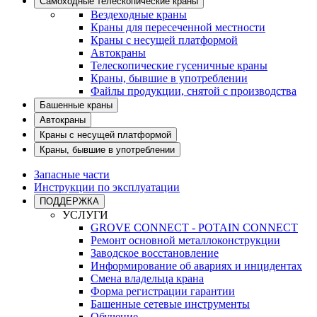
Самоходные телескопические краны
Вездеходные краны
Краны для пересеченной местности
Краны с несущей платформой
Автокраны
Телескопические гусеничные краны
Краны, бывшие в употреблении
Файлы продукции, снятой с производства
Башенные краны
Автокраны
Краны с несущей платформой
Краны, бывшие в употреблении
Запасные части
Инструкции по эксплуатации
ПОДДЕРЖКА
УСЛУГИ
GROVE CONNECT - POTAIN CONNECT
Ремонт основной металлоконструкции
Заводское восстановление
Информирование об авариях и инцидентах
Смена владельца крана
Форма регистрации гарантии
Башенные сетевые инструменты
Обучение