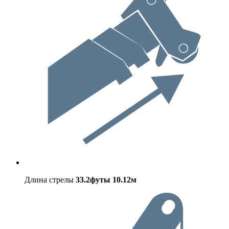
Длина стрелы
33.2футы
10.12м