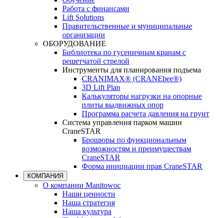
Работа с финансами
Lift Solutions
Правительственные и муниципальные
организации
ОБОРУДОВАНИЕ
Библиотека по гусеничным кранам с
решетчатой стрелой
Инструменты для планирования подъема
CRANIMAX® (CRANEbee®)
3D Lift Plan
Калькуляторы нагрузки на опорные
плиты выдвижных опор
Программа расчета давления на грунт
Система управления парком машин
CraneSTAR
Брошюры по функциональным
возможностям и преимуществам
CraneSTAR
Форма инициации прав CraneSTAR
КОМПАНИЯ
О компании Manitowoc
Наши ценности
Наша стратегия
Наша культура