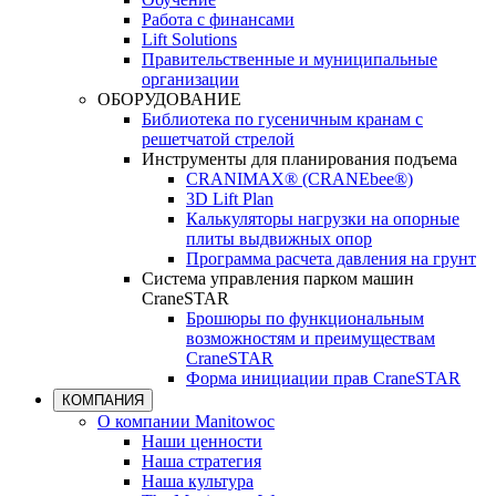
Работа с финансами
Lift Solutions
Правительственные и муниципальные
организации
ОБОРУДОВАНИЕ
Библиотека по гусеничным кранам с
решетчатой стрелой
Инструменты для планирования подъема
CRANIMAX® (CRANEbee®)
3D Lift Plan
Калькуляторы нагрузки на опорные
плиты выдвижных опор
Программа расчета давления на грунт
Система управления парком машин
CraneSTAR
Брошюры по функциональным
возможностям и преимуществам
CraneSTAR
Форма инициации прав CraneSTAR
КОМПАНИЯ
О компании Manitowoc
Наши ценности
Наша стратегия
Наша культура