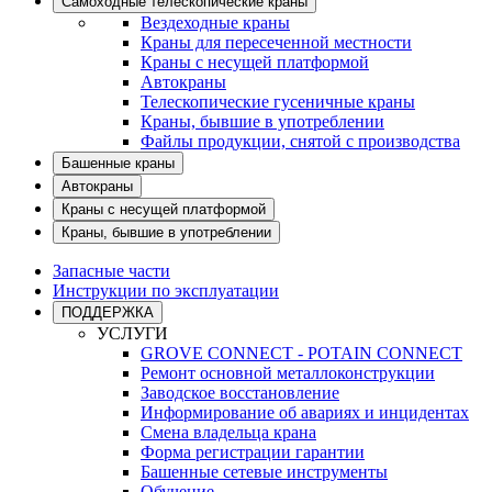
Самоходные телескопические краны
Вездеходные краны
Краны для пересеченной местности
Краны с несущей платформой
Автокраны
Телескопические гусеничные краны
Краны, бывшие в употреблении
Файлы продукции, снятой с производства
Башенные краны
Автокраны
Краны с несущей платформой
Краны, бывшие в употреблении
Запасные части
Инструкции по эксплуатации
ПОДДЕРЖКА
УСЛУГИ
GROVE CONNECT - POTAIN CONNECT
Ремонт основной металлоконструкции
Заводское восстановление
Информирование об авариях и инцидентах
Смена владельца крана
Форма регистрации гарантии
Башенные сетевые инструменты
Обучение