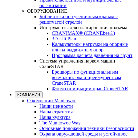
организации
ОБОРУДОВАНИЕ
Библиотека по гусеничным кранам с
решетчатой стрелой
Инструменты для планирования подъема
CRANIMAX® (CRANEbee®)
3D Lift Plan
Калькуляторы нагрузки на опорные
плиты выдвижных опор
Программа расчета давления на грунт
Система управления парком машин
CraneSTAR
Брошюры по функциональным
возможностям и преимуществам
CraneSTAR
Форма инициации прав CraneSTAR
КОМПАНИЯ
О компании Manitowoc
Наши ценности
Наша стратегия
Наша культура
The Manitowoc Way
Основные положения техники безопасности
Охрана окружающей среды и устойчивое