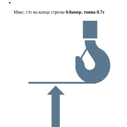
Макс. г/п на конце стрелы
0.8амер. тонна
0.7т