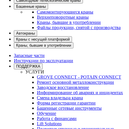
Самоходные телескопические краны
Башенные краны
Самомонтирующиеся краны
Верхнеповоротные краны
Краны, бывшие в употреблении
Файлы продукции, снятой с производства
Автокраны
Краны с несущей платформой
Краны, бывшие в употреблении
Запасные части
Инструкции по эксплуатации
ПОДДЕРЖКА
УСЛУГИ
GROVE CONNECT - POTAIN CONNECT
Ремонт основной металлоконструкции
Заводское восстановление
Информирование об авариях и инцидентах
Смена владельца крана
Форма регистрации гарантии
Башенные сетевые инструменты
Обучение
Работа с финансами
Lift Solutions
Правительственные и муниципальные