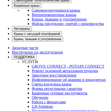
Самоходные телескопические краны
Башенные краны
Самомонтирующиеся краны
Верхнеповоротные краны
Краны, бывшие в употреблении
Файлы продукции, снятой с производства
Автокраны
Краны с несущей платформой
Краны, бывшие в употреблении
Запасные части
Инструкции по эксплуатации
ПОДДЕРЖКА
УСЛУГИ
GROVE CONNECT - POTAIN CONNECT
Ремонт основной металлоконструкции
Заводское восстановление
Информирование об авариях и инцидентах
Смена владельца крана
Форма регистрации гарантии
Башенные сетевые инструменты
Обучение
Работа с финансами
Lift Solutions
Правительственные и муниципальные