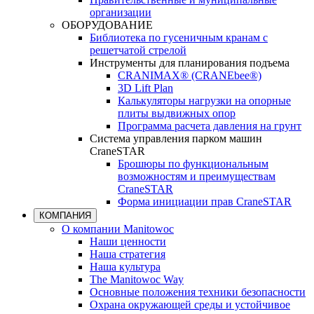
организации
ОБОРУДОВАНИЕ
Библиотека по гусеничным кранам с
решетчатой стрелой
Инструменты для планирования подъема
CRANIMAX® (CRANEbee®)
3D Lift Plan
Калькуляторы нагрузки на опорные
плиты выдвижных опор
Программа расчета давления на грунт
Система управления парком машин
CraneSTAR
Брошюры по функциональным
возможностям и преимуществам
CraneSTAR
Форма инициации прав CraneSTAR
КОМПАНИЯ
О компании Manitowoc
Наши ценности
Наша стратегия
Наша культура
The Manitowoc Way
Основные положения техники безопасности
Охрана окружающей среды и устойчивое