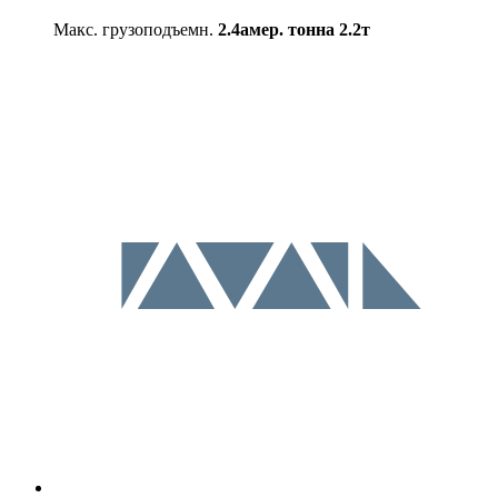
Макс. грузоподъемн.
2.4амер. тонна
2.2т