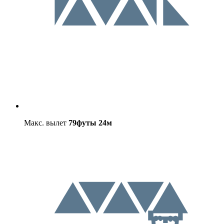
Макс. вылет
79футы
24м