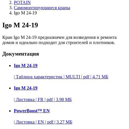
POTAIN
Самомонтирующиеся краны
Igo M 24-19
Igo M 24-19
Кран Igo M 24-19 предназначен для возведения и ремонта
домов и идеально подходит для строителей и плотников.
Документация
Igo M 24-19
|
Таблица характеристик
|
MULTI
|
pdf
|
4.71 МБ
Igo M 24-19
|
Листовка
|
FR
|
pdf
|
3.98 МБ
PowerBoost™ EN
|
Листовка
|
EN
|
pdf
|
3.27 МБ