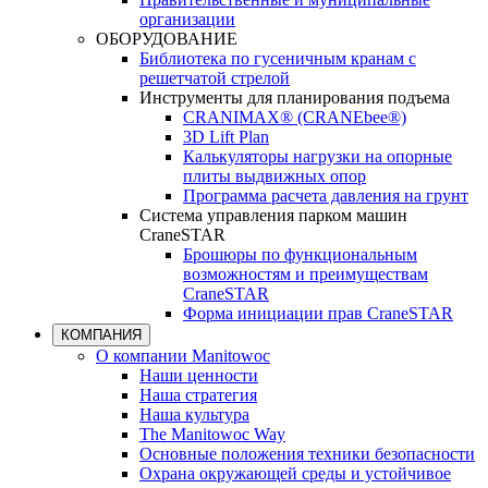
организации
ОБОРУДОВАНИЕ
Библиотека по гусеничным кранам с
решетчатой стрелой
Инструменты для планирования подъема
CRANIMAX® (CRANEbee®)
3D Lift Plan
Калькуляторы нагрузки на опорные
плиты выдвижных опор
Программа расчета давления на грунт
Система управления парком машин
CraneSTAR
Брошюры по функциональным
возможностям и преимуществам
CraneSTAR
Форма инициации прав CraneSTAR
КОМПАНИЯ
О компании Manitowoc
Наши ценности
Наша стратегия
Наша культура
The Manitowoc Way
Основные положения техники безопасности
Охрана окружающей среды и устойчивое