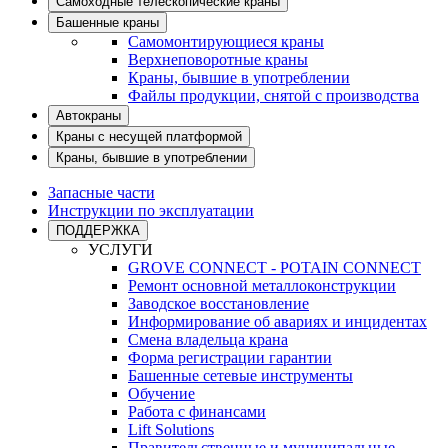
Самоходные телескопические краны
Башенные краны
Самомонтирующиеся краны
Верхнеповоротные краны
Краны, бывшие в употреблении
Файлы продукции, снятой с производства
Автокраны
Краны с несущей платформой
Краны, бывшие в употреблении
Запасные части
Инструкции по эксплуатации
ПОДДЕРЖКА
УСЛУГИ
GROVE CONNECT - POTAIN CONNECT
Ремонт основной металлоконструкции
Заводское восстановление
Информирование об авариях и инцидентах
Смена владельца крана
Форма регистрации гарантии
Башенные сетевые инструменты
Обучение
Работа с финансами
Lift Solutions
Правительственные и муниципальные