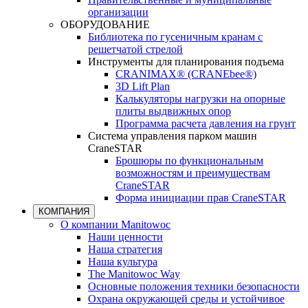
организации
ОБОРУДОВАНИЕ
Библиотека по гусеничным кранам с
решетчатой стрелой
Инструменты для планирования подъема
CRANIMAX® (CRANEbee®)
3D Lift Plan
Калькуляторы нагрузки на опорные
плиты выдвижных опор
Программа расчета давления на грунт
Система управления парком машин
CraneSTAR
Брошюры по функциональным
возможностям и преимуществам
CraneSTAR
Форма инициации прав CraneSTAR
КОМПАНИЯ
О компании Manitowoc
Наши ценности
Наша стратегия
Наша культура
The Manitowoc Way
Основные положения техники безопасности
Охрана окружающей среды и устойчивое