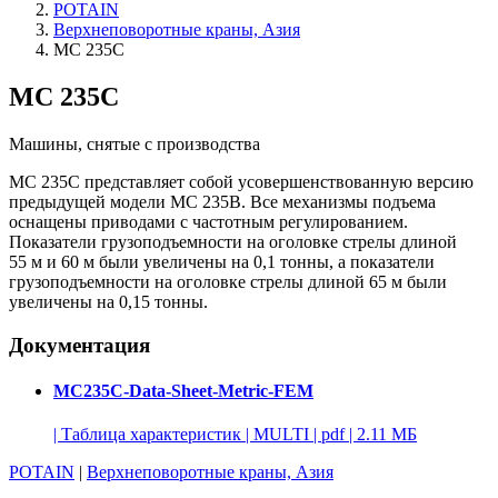
POTAIN
Верхнеповоротные краны, Азия
MC 235C
MC 235C
Машины, снятые с производства
MC
235C
представляет собой усовершенствованную версию
предыдущей модели MC
235B
. Все механизмы подъема
оснащены приводами с частотным регулированием.
Показатели грузоподъемности на оголовке стрелы длиной
55 м
и
60 м
были увеличены на 0,
1 тонны
, а показатели
грузоподъемности на оголовке стрелы длиной
65 м
были
увеличены на 0,
15 тонны
.
Документация
MC235C-Data-Sheet-Metric-FEM
|
Таблица характеристик
|
MULTI
|
pdf
|
2.11 МБ
POTAIN
|
Верхнеповоротные краны, Азия