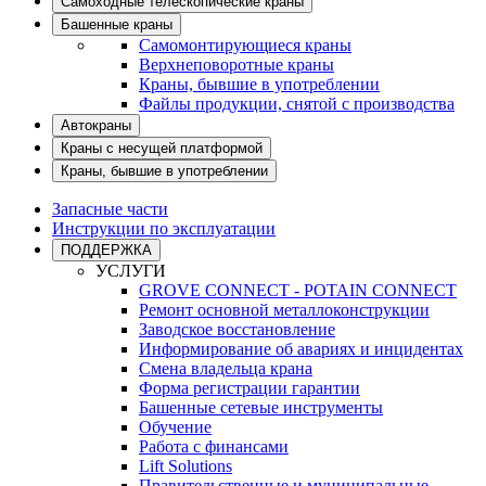
Самоходные телескопические краны
Башенные краны
Самомонтирующиеся краны
Верхнеповоротные краны
Краны, бывшие в употреблении
Файлы продукции, снятой с производства
Автокраны
Краны с несущей платформой
Краны, бывшие в употреблении
Запасные части
Инструкции по эксплуатации
ПОДДЕРЖКА
УСЛУГИ
GROVE CONNECT - POTAIN CONNECT
Ремонт основной металлоконструкции
Заводское восстановление
Информирование об авариях и инцидентах
Смена владельца крана
Форма регистрации гарантии
Башенные сетевые инструменты
Обучение
Работа с финансами
Lift Solutions
Правительственные и муниципальные