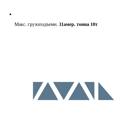
Макс. грузоподъемн.
11амер. тонна
10т