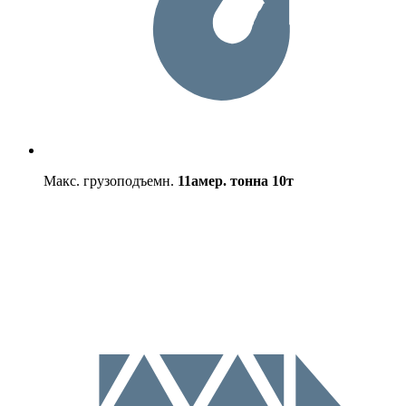
Макс. грузоподъемн.
11амер. тонна
10т