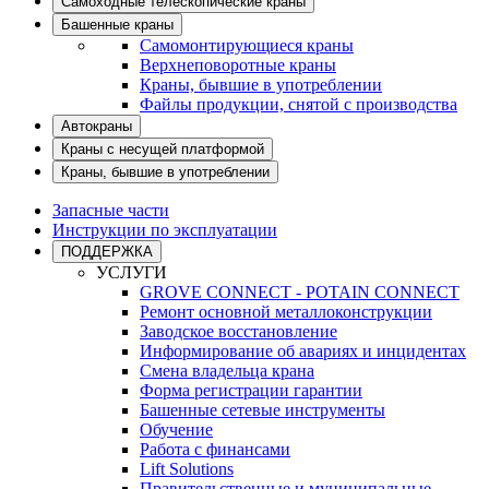
Самоходные телескопические краны
Башенные краны
Самомонтирующиеся краны
Верхнеповоротные краны
Краны, бывшие в употреблении
Файлы продукции, снятой с производства
Автокраны
Краны с несущей платформой
Краны, бывшие в употреблении
Запасные части
Инструкции по эксплуатации
ПОДДЕРЖКА
УСЛУГИ
GROVE CONNECT - POTAIN CONNECT
Ремонт основной металлоконструкции
Заводское восстановление
Информирование об авариях и инцидентах
Смена владельца крана
Форма регистрации гарантии
Башенные сетевые инструменты
Обучение
Работа с финансами
Lift Solutions
Правительственные и муниципальные