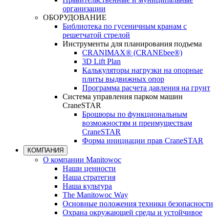
организации
ОБОРУДОВАНИЕ
Библиотека по гусеничным кранам с
решетчатой стрелой
Инструменты для планирования подъема
CRANIMAX® (CRANEbee®)
3D Lift Plan
Калькуляторы нагрузки на опорные
плиты выдвижных опор
Программа расчета давления на грунт
Система управления парком машин
CraneSTAR
Брошюры по функциональным
возможностям и преимуществам
CraneSTAR
Форма инициации прав CraneSTAR
КОМПАНИЯ
О компании Manitowoc
Наши ценности
Наша стратегия
Наша культура
The Manitowoc Way
Основные положения техники безопасности
Охрана окружающей среды и устойчивое