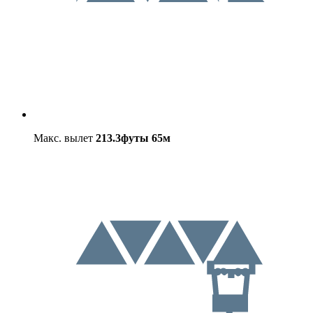
Макс. вылет
213.3футы
65м