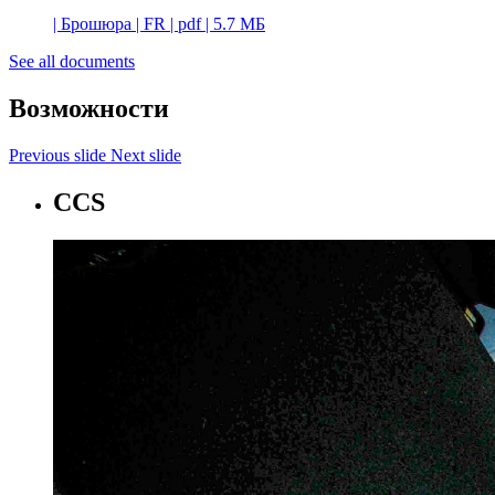
|
Брошюра
|
FR
|
pdf
|
5.7 МБ
See all documents
Возможности
Previous slide
Next slide
CCS