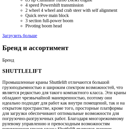
4 speed Powershift transmission
2 wheel 4 wheel and crab steer with self alignment
Quick reeve main block
3 section full-power boom
Pivoting boom head
Загрузить больше
Бренд и ассортимент
Бренд
SHUTTLELIFT
Промышленные краны Shuttlelift отличаются большой
грузоподъемностью и широким спектром возможностей, что
является редкостью для такого компактного класса. Эти краны
обладают чрезвычайной маневренностью, поэтому они
идеально подходят для работ как внутри помещений, так и на
открытом пространстве, кроме того, просторные платформы
для загрузки обеспечивают оптимальные возможности для
погрузочно-разгрузочных работ. Благодаря многорежимному
рулевому управлению и превосходным возможностям
перемещения грузов краны Shuttlelift являются лучшим