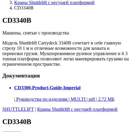
Краны Shuttlelift с несущей платформой
CD3340B
CD3340B
Машины, снятые с производства
Модель Shuttlelift Carrydeck 3340B сочетает в себе главную
стрелу 10 1 м и отличные возможности для захвата и
перевозки грузов. Мультирежимное рулевое управление и 6 3
тонная платформа позволяют легко маневрировать грузами на
ограниченном пространстве.
Документация
CD3300-Product-Guide-Imperial
|
Руководства по изделиям
|
MULTI
|
pdf
|
2.72 МБ
SHUTTLELIFT
|
Краны Shuttlelift с несущей платформой
CD3340B