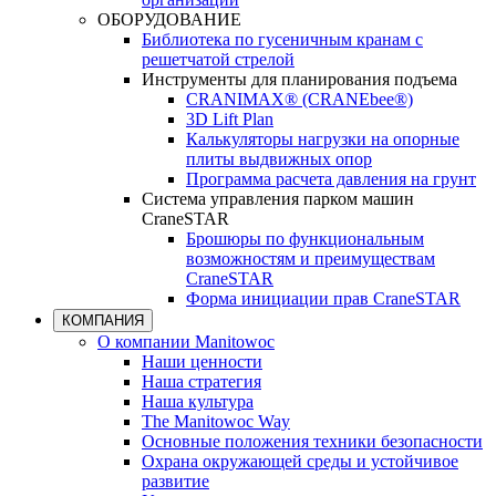
ОБОРУДОВАНИЕ
Библиотека по гусеничным кранам с
решетчатой стрелой
Инструменты для планирования подъема
CRANIMAX® (CRANEbee®)
3D Lift Plan
Калькуляторы нагрузки на опорные
плиты выдвижных опор
Программа расчета давления на грунт
Система управления парком машин
CraneSTAR
Брошюры по функциональным
возможностям и преимуществам
CraneSTAR
Форма инициации прав CraneSTAR
КОМПАНИЯ
О компании Manitowoc
Наши ценности
Наша стратегия
Наша культура
The Manitowoc Way
Основные положения техники безопасности
Охрана окружающей среды и устойчивое
развитие