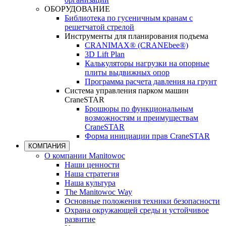
ОБОРУДОВАНИЕ
Библиотека по гусеничным кранам с
решетчатой стрелой
Инструменты для планирования подъема
CRANIMAX® (CRANEbee®)
3D Lift Plan
Калькуляторы нагрузки на опорные
плиты выдвижных опор
Программа расчета давления на грунт
Система управления парком машин
CraneSTAR
Брошюры по функциональным
возможностям и преимуществам
CraneSTAR
Форма инициации прав CraneSTAR
КОМПАНИЯ
О компании Manitowoc
Наши ценности
Наша стратегия
Наша культура
The Manitowoc Way
Основные положения техники безопасности
Охрана окружающей среды и устойчивое
развитие