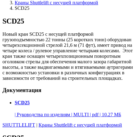
Краны Shuttlelift с несущей платформой
SCD25
SCD25
Новый кран SCD25 с несущей платформой
грузоподъемностью 22 тонны (25 коротких тонн) оборудован
четырехсекционной стрелой 21,6 м (71 фут), имеет привод на
четыре колеса / рулевое управление четырьмя колесами. Этот
кран также оснащен четырехпозиционным поворотным
оголовком стрелы для обеспечения малого зазора габаритной
высоты, а также выдвигаемыми и втягиваемыми аутригерами
с возможностью установки в различных конфигурациях в
зависимости от требований на строительных площадках.
Документация
SCD25
|
Руководства по изделиям
|
MULTI
|
pdf
|
10.27 МБ
SHUTTLELIFT
|
Краны Shuttlelift с несущей платформой