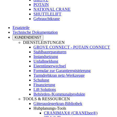
POTAIN
NATIONAL CRANE
SHUTTLELIFT
Gebrauchtkrane
Ersatzteile
Technische Dokumentation
KUNDENDIENST
DIENSTLEISTUNGEN
GROVE CONNECT - POTAIN CONNECT
Stahlbaureparaturen
Instandsetzung
Unfallmeldung
Eigentümerwechsel
Formular zur Garantieregistrierung
Turmdrehkran netz-Werkzeuge
Schulung
Finanzierung
Lift Solutions
Behörden-/Kommunalprodukte
TOOLS & RESSOURCEN
Gitterauslegerkran-Bibliothek
Hubplanungs-Tools
CRANIMAX® (CRANEbee®)