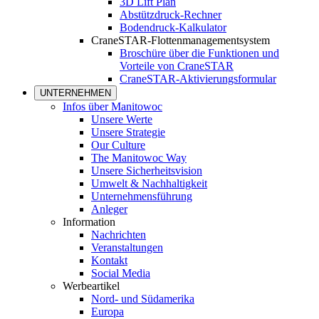
3D Lift Plan
Abstützdruck-Rechner
Bodendruck-Kalkulator
CraneSTAR-Flottenmanagementsystem
Broschüre über die Funktionen und
Vorteile von CraneSTAR
CraneSTAR-Aktivierungsformular
UNTERNEHMEN
Infos über Manitowoc
Unsere Werte
Unsere Strategie
Our Culture
The Manitowoc Way
Unsere Sicherheitsvision
Umwelt & Nachhaltigkeit
Unternehmensführung
Anleger
Information
Nachrichten
Veranstaltungen
Kontakt
Social Media
Werbeartikel
Nord- und Südamerika
Europa