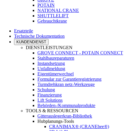
POTAIN
NATIONAL CRANE
SHUTTLELIFT
Gebrauchtkrane
Ersatzteile
Technische Dokumentation
KUNDENDIENST
DIENSTLEISTUNGEN
GROVE CONNECT - POTAIN CONNECT
Stahlbaureparaturen
Instandsetzung
Unfallmeldung
Eigentümerwechsel
Formular zur Garantieregistrierung
Turmdrehkran netz-Werkzeuge
Schulung
Finanzierung
Lift Solutions
Behörden-/Kommunalprodukte
TOOLS & RESSOURCEN
Gitterauslegerkran-Bibliothek
Hubplanungs-Tools
CRANIMAX® (CRANEbee®)