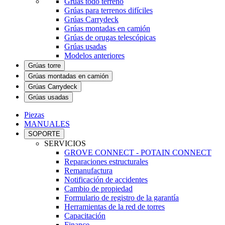
Grúas todo terreno
Grúas para terrenos difíciles
Grúas Carrydeck
Grúas montadas en camión
Grúas de orugas telescópicas
Grúas usadas
Modelos anteriores
Grúas torre
Grúas montadas en camión
Grúas Carrydeck
Grúas usadas
Piezas
MANUALES
SOPORTE
SERVICIOS
GROVE CONNECT - POTAIN CONNECT
Reparaciones estructurales
Remanufactura
Notificación de accidentes
Cambio de propiedad
Formulario de registro de la garantía
Herramientas de la red de torres
Capacitación
Finance