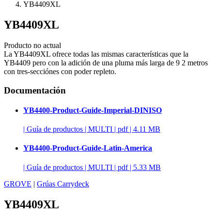
YB4409XL
YB4409XL
Producto no actual
La YB4409XL ofrece todas las mismas características que la
YB4409 pero con la adición de una pluma más larga de 9 2 metros
con tres-secciónes con poder repleto.
Documentación
YB4400-Product-Guide-Imperial-DINISO
|
Guía de productos
|
MULTI
|
pdf
|
4.11 MB
YB4400-Product-Guide-Latin-America
|
Guía de productos
|
MULTI
|
pdf
|
5.33 MB
GROVE
|
Grúas Carrydeck
YB4409XL