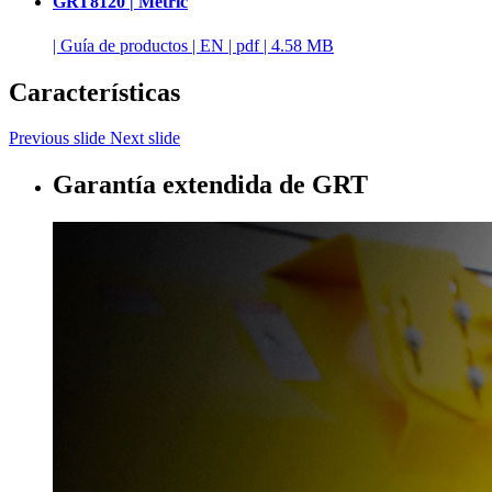
GRT8120 | Metric
|
Guía de productos
|
EN
|
pdf
|
4.58 MB
Características
Previous slide
Next slide
Garantía extendida de GRT