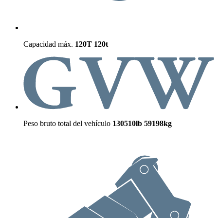
Capacidad máx.
120T
120t
Peso bruto total del vehículo
130510lb
59198kg