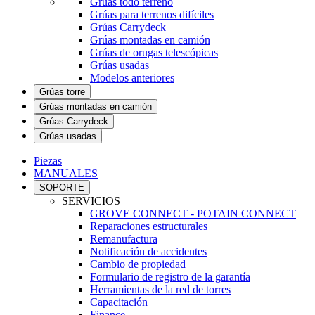
Grúas todo terreno
Grúas para terrenos difíciles
Grúas Carrydeck
Grúas montadas en camión
Grúas de orugas telescópicas
Grúas usadas
Modelos anteriores
Grúas torre
Grúas montadas en camión
Grúas Carrydeck
Grúas usadas
Piezas
MANUALES
SOPORTE
SERVICIOS
GROVE CONNECT - POTAIN CONNECT
Reparaciones estructurales
Remanufactura
Notificación de accidentes
Cambio de propiedad
Formulario de registro de la garantía
Herramientas de la red de torres
Capacitación
Finance