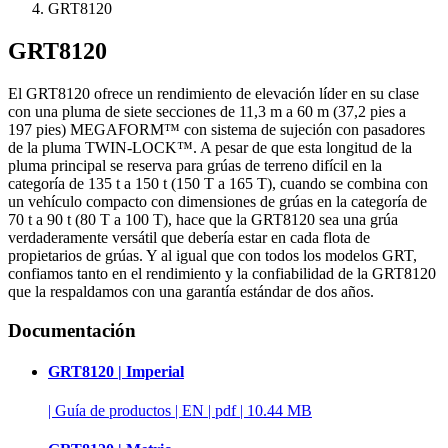
GRT8120
GRT8120
El GRT8120 ofrece un rendimiento de elevación líder en su clase
con una pluma de siete secciones de 11,3 m a 60 m (37,2 pies a
197 pies) MEGAFORM™ con sistema de sujeción con pasadores
de la pluma TWIN-LOCK™. A pesar de que esta longitud de la
pluma principal se reserva para grúas de terreno difícil en la
categoría de 135 t a 150 t (150 T a 165 T), cuando se combina con
un vehículo compacto con dimensiones de grúas en la categoría de
70 t a 90 t (80 T a 100 T), hace que la GRT8120 sea una grúa
verdaderamente versátil que debería estar en cada flota de
propietarios de grúas. Y al igual que con todos los modelos GRT,
confiamos tanto en el rendimiento y la confiabilidad de la GRT8120
que la respaldamos con una garantía estándar de dos años.
Documentación
GRT8120 | Imperial
|
Guía de productos
|
EN
|
pdf
|
10.44 MB