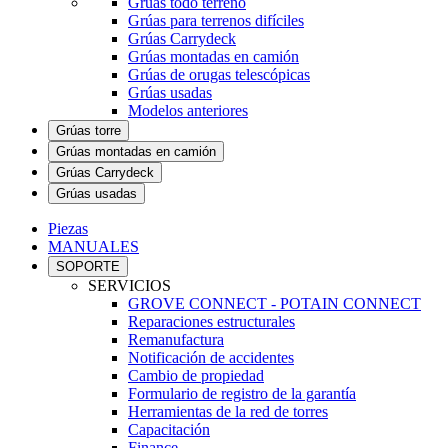
Grúas todo terreno
Grúas para terrenos difíciles
Grúas Carrydeck
Grúas montadas en camión
Grúas de orugas telescópicas
Grúas usadas
Modelos anteriores
Grúas torre
Grúas montadas en camión
Grúas Carrydeck
Grúas usadas
Piezas
MANUALES
SOPORTE
SERVICIOS
GROVE CONNECT - POTAIN CONNECT
Reparaciones estructurales
Remanufactura
Notificación de accidentes
Cambio de propiedad
Formulario de registro de la garantía
Herramientas de la red de torres
Capacitación
Finance