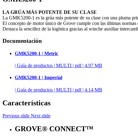
LA GRÚA MÁS POTENTE DE SU CLASE
La GMK5200-1 es la grúa más potente de su clase con una pluma prin
El concepto de motor único de Grove cumple con las últimas normas 
Destaca la sencillez de la logística gracias al winche auxiliar 
Documentación
GMK5200-1 | Metric
|
Guía de productos
|
MULTI
|
pdf
|
4.97 MB
GMK5200-1 | Imperial
|
Guía de productos
|
MULTI
|
pdf
|
4.14 MB
Características
Previous slide
Next slide
GROVE® CONNECT™