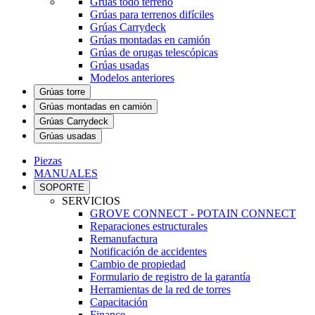
Grúas todo terreno
Grúas para terrenos difíciles
Grúas Carrydeck
Grúas montadas en camión
Grúas de orugas telescópicas
Grúas usadas
Modelos anteriores
Grúas torre
Grúas montadas en camión
Grúas Carrydeck
Grúas usadas
Piezas
MANUALES
SOPORTE
SERVICIOS
GROVE CONNECT - POTAIN CONNECT
Reparaciones estructurales
Remanufactura
Notificación de accidentes
Cambio de propiedad
Formulario de registro de la garantía
Herramientas de la red de torres
Capacitación
Finance