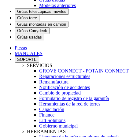
Modelos anteriores
Grúas telescópicas móviles
Grúas torre
Grúas montadas en camión
Grúas Carrydeck
Grúas usadas
Piezas
MANUALES
SOPORTE
SERVICIOS
GROVE CONNECT - POTAIN CONNECT
Reparaciones estructurales
Remanufactura
Notificación de accidentes
Cambio de propiedad
Formulario de registro de la garantía
Herramientas de la red de torres
Capacitación
Finance
Lift Solutions
Gobierno municipal
HERRAMIENTAS
Literatura de la grúa con pluma de celosía