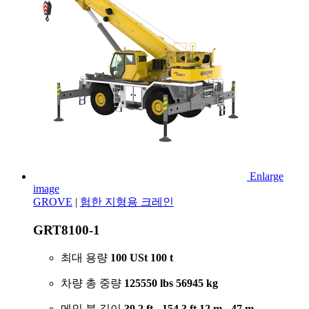
Enlarge
image
GROVE
|
험한 지형용 크레인
GRT8100-1
최대 용량
100 USt
100 t
차량 총 중량
125550 lbs
56945 kg
메인 붐 길이
39.2 ft - 154.3 ft
12 m - 47 m