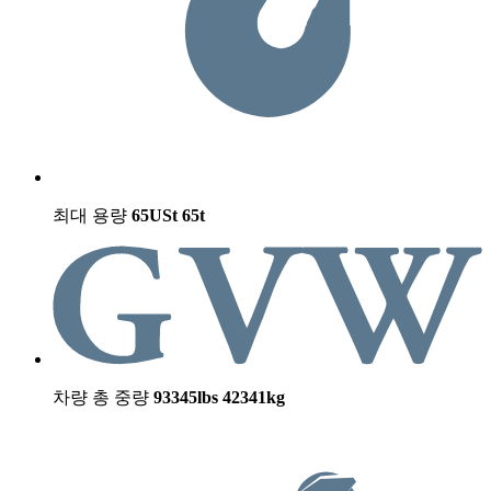
최대 용량
65USt
65t
차량 총 중량
93345lbs
42341kg