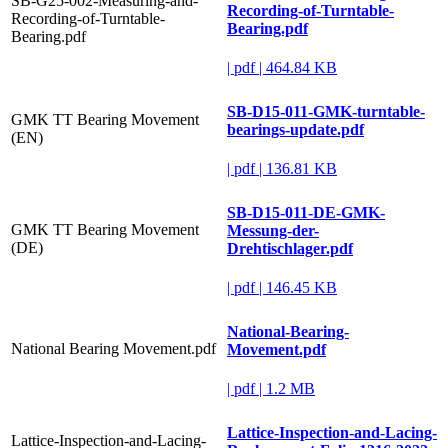
SB-G25-002-Measuring-and-
Recording-of-Turntable-
Recording-of-Turntable-
Bearing.pdf
Bearing.pdf
|
pdf
|
464.84 KB
SB-D15-011-GMK-turntable-
GMK TT Bearing Movement
bearings-update.pdf
(EN)
|
pdf
|
136.81 KB
SB-D15-011-DE-GMK-
GMK TT Bearing Movement
Messung-der-
(DE)
Drehtischlager.pdf
|
pdf
|
146.45 KB
National-Bearing-
National Bearing Movement.pdf
Movement.pdf
|
pdf
|
1.2 MB
Lattice-Inspection-and-Lacing-
Lattice-Inspection-and-Lacing-