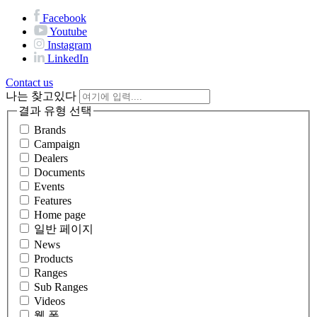
Facebook
Youtube
Instagram
LinkedIn
Contact us
나는 찾고있다
결과 유형 선택
Brands
Campaign
Dealers
Documents
Events
Features
Home page
일반 페이지
News
Products
Ranges
Sub Ranges
Videos
웹 폼