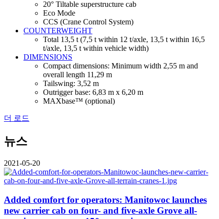
20° Tiltable superstructure cab
Eco Mode
CCS (Crane Control System)
COUNTERWEIGHT
Total 13,5 t (7,5 t within 12 t/axle, 13,5 t within 16,5
t/axle, 13,5 t within vehicle width)
DIMENSIONS
Compact dimensions: Minimum width 2,55 m and
overall length 11,29 m
Tailswing: 3,52 m
Outrigger base: 6,83 m x 6,20 m
MAXbase™ (optional)
더 로드
뉴스
2021-05-20
Added comfort for operators: Manitowoc launches
new carrier cab on four- and five-axle Grove all-