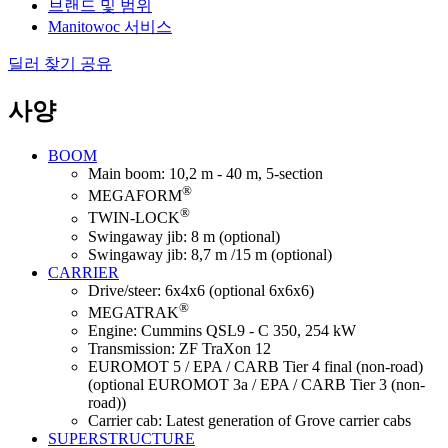
브랜드 및 범위
Manitowoc 서비스
딜러 찾기
공유
사양
BOOM
Main boom: 10,2 m - 40 m, 5-section
®
MEGAFORM
®
TWIN-LOCK
Swingaway jib: 8 m (optional)
Swingaway jib: 8,7 m /15 m (optional)
CARRIER
Drive/steer: 6x4x6 (optional 6x6x6)
®
MEGATRAK
Engine: Cummins QSL9 - C 350, 254 kW
Transmission: ZF TraXon 12
EUROMOT 5 / EPA / CARB Tier 4 final (non-road)
(optional EUROMOT 3a / EPA / CARB Tier 3 (non-
road))
Carrier cab: Latest generation of Grove carrier cabs
SUPERSTRUCTURE