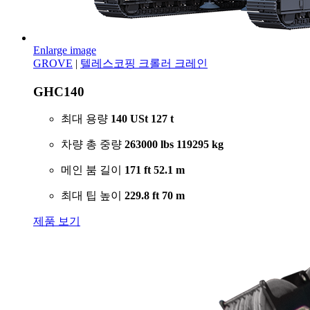
Enlarge image
GROVE
|
텔레스코핑 크롤러 크레인
GHC140
최대 용량
140 USt
127 t
차량 총 중량
263000 lbs
119295 kg
메인 붐 길이
171 ft
52.1 m
최대 팁 높이
229.8 ft
70 m
제품 보기