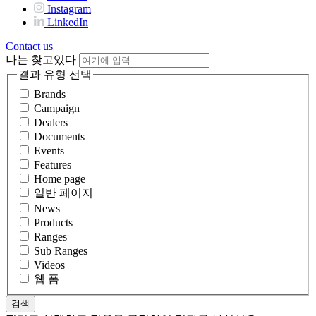
Instagram
LinkedIn
Contact us
나는 찾고있다
결과 유형 선택
Brands
Campaign
Dealers
Documents
Events
Features
Home page
일반 페이지
News
Products
Ranges
Sub Ranges
Videos
웹 폼