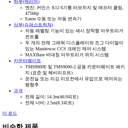
하부(캐리어)
엔진: 커민스 X12 6기통 터보차지 및 애프터 쿨링,
475bhp
Eaton 수동 또는 자동 변속기
상부(슈퍼스트럭쳐)
자동 레벨링 기능이 있는 섀시 장착형 아우트리거
컨트롤
두 개의 전체 그래픽 디스플레이와 조그 다이얼이
있는 Manitowoc CCS 크레인 제어 시스템
MAXBase 비대칭 아우트리거 위치 시스템
카운터웨이트
TMS9000E 및 TMS9000-2 공용 카운터웨이트 패키
지 (표준 및 헤비리프트)
운전실 또는 리깅 리모컨에서 유압으로 제어되는
평형추
규격
전체 길이: 14.3m(46.9피트)
전체 너비: 2.5m(8.3피트)
더 로드
비슷한 제품