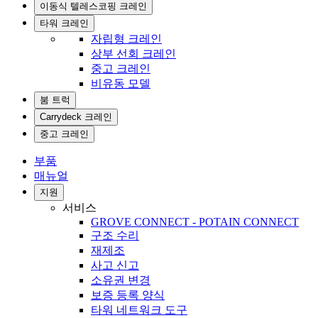
이동식 텔레스코핑 크레인
타워 크레인
자립형 크레인
상부 선회 크레인
중고 크레인
비유동 모델
붐 트럭
Carrydeck 크레인
중고 크레인
부품
매뉴얼
지원
서비스
GROVE CONNECT - POTAIN CONNECT
구조 수리
재제조
사고 신고
소유권 변경
보증 등록 양식
타워 네트워크 도구