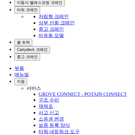
이동식 텔레스코핑 크레인
타워 크레인
자립형 크레인
상부 선회 크레인
중고 크레인
비유동 모델
붐 트럭
Carrydeck 크레인
중고 크레인
부품
매뉴얼
지원
서비스
GROVE CONNECT - POTAIN CONNECT
구조 수리
재제조
사고 신고
소유권 변경
보증 등록 양식
타워 네트워크 도구