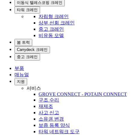
이동식 텔레스코핑 크레인
타워 크레인
자립형 크레인
상부 선회 크레인
중고 크레인
비유동 모델
붐 트럭
Carrydeck 크레인
중고 크레인
부품
매뉴얼
지원
서비스
GROVE CONNECT - POTAIN CONNECT
구조 수리
재제조
사고 신고
소유권 변경
보증 등록 양식
타워 네트워크 도구