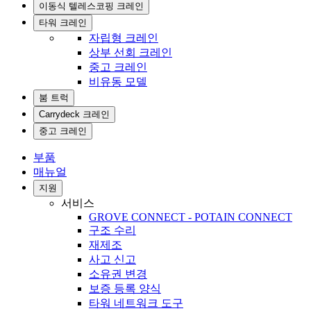
이동식 텔레스코핑 크레인
타워 크레인
자립형 크레인
상부 선회 크레인
중고 크레인
비유동 모델
붐 트럭
Carrydeck 크레인
중고 크레인
부품
매뉴얼
지원
서비스
GROVE CONNECT - POTAIN CONNECT
구조 수리
재제조
사고 신고
소유권 변경
보증 등록 양식
타워 네트워크 도구