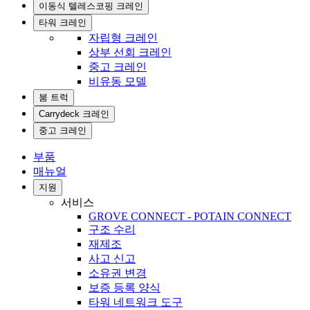
이동식 텔레스코핑 크레인
타워 크레인
자립형 크레인
상부 선회 크레인
중고 크레인
비유동 모델
붐 트럭
Carrydeck 크레인
중고 크레인
부품
매뉴얼
지원
서비스
GROVE CONNECT - POTAIN CONNECT
구조 수리
재제조
사고 신고
소유권 변경
보증 등록 양식
타워 네트워크 도구