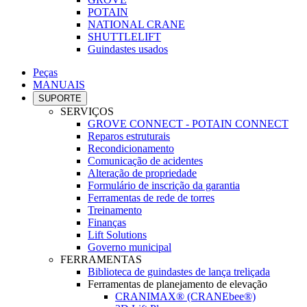
POTAIN
NATIONAL CRANE
SHUTTLELIFT
Guindastes usados
Peças
MANUAIS
SUPORTE
SERVIÇOS
GROVE CONNECT - POTAIN CONNECT
Reparos estruturais
Recondicionamento
Comunicação de acidentes
Alteração de propriedade
Formulário de inscrição da garantia
Ferramentas de rede de torres
Treinamento
Finanças
Lift Solutions
Governo municipal
FERRAMENTAS
Biblioteca de guindastes de lança treliçada
Ferramentas de planejamento de elevação
CRANIMAX® (CRANEbee®)