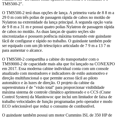
TMS500-2".
O TMS500-2 terá duas opções de lança. A primeira varia de 8 8 m a
29 0 m com três polias de passagem rápida de cabos no moitão de
Nylatron na extremidade da lança principal. A segunda opção varia
de 9 8 m a 31 m e possui quatro polias Nylatron de passagem rápida
de cabos no moitão. As duas lanças de quatro seções são
sincronizadas e possuem potência máxima tornando este guindaste
fácil de configurar e rápido no trabalho. O guindaste também pode
ser equipado com um jib telescópico articulado de 7 9 m a 13 7 m
para aumentar o alcance.
O TMS500-2 compartilha a cabine do transportador com o
TMS9000-2 de capacidade mais alta que foi lançado na CONEXPO
em 2017. Essa moderna cabine individual conta com um console
atualizado com mostradores e indicadores de estilo automotivo e
direção multifuncional o que permite acesso fácil ao piloto
automático e às luzes de direção. O projeto da cabine da
superestrutura é de "visão total" para proporcionar visibilidade
máxima sistema de controle climático aprimorado e o CCS (Crane
Control System) da Manitowoc que inclui um limitador de faixa de
trabalho velocidades de função programadas pelo operador e modo
ECO selecionável que reduz o consumo de combustível.
O guindaste também possui um motor Cummins ISL de 350 HP de