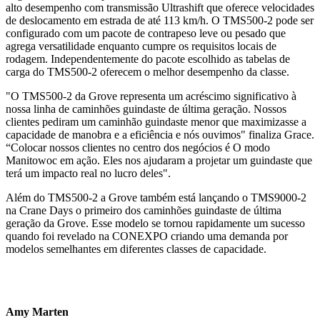
alto desempenho com transmissão Ultrashift que oferece velocidades
de deslocamento em estrada de até 113 km/h. O TMS500-2 pode ser
configurado com um pacote de contrapeso leve ou pesado que
agrega versatilidade enquanto cumpre os requisitos locais de
rodagem. Independentemente do pacote escolhido as tabelas de
carga do TMS500-2 oferecem o melhor desempenho da classe.
"O TMS500-2 da Grove representa um acréscimo significativo à
nossa linha de caminhões guindaste de última geração. Nossos
clientes pediram um caminhão guindaste menor que maximizasse a
capacidade de manobra e a eficiência e nós ouvimos" finaliza Grace.
“Colocar nossos clientes no centro dos negócios é O modo
Manitowoc em ação. Eles nos ajudaram a projetar um guindaste que
terá um impacto real no lucro deles".
Além do TMS500-2 a Grove também está lançando o TMS9000-2
na Crane Days o primeiro dos caminhões guindaste de última
geração da Grove. Esse modelo se tornou rapidamente um sucesso
quando foi revelado na CONEXPO criando uma demanda por
modelos semelhantes em diferentes classes de capacidade.
Amy Marten