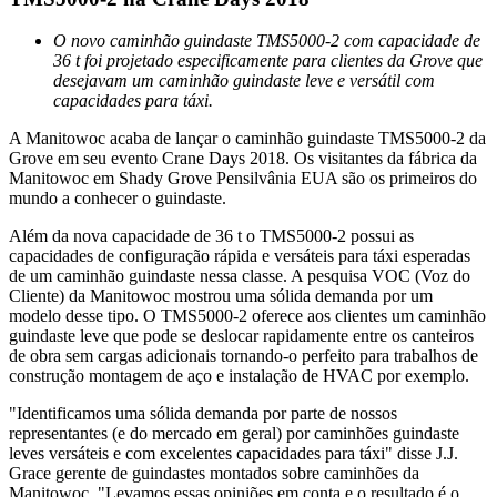
O novo caminhão guindaste TMS5000-2 com capacidade de
36 t foi projetado especificamente para clientes da Grove que
desejavam um caminhão guindaste leve e versátil com
capacidades para táxi.
A Manitowoc acaba de lançar o caminhão guindaste TMS5000-2 da
Grove em seu evento Crane Days 2018. Os visitantes da fábrica da
Manitowoc em Shady Grove Pensilvânia EUA são os primeiros do
mundo a conhecer o guindaste.
Além da nova capacidade de 36 t o TMS5000-2 possui as
capacidades de configuração rápida e versáteis para táxi esperadas
de um caminhão guindaste nessa classe. A pesquisa VOC (Voz do
Cliente) da Manitowoc mostrou uma sólida demanda por um
modelo desse tipo. O TMS5000-2 oferece aos clientes um caminhão
guindaste leve que pode se deslocar rapidamente entre os canteiros
de obra sem cargas adicionais tornando-o perfeito para trabalhos de
construção montagem de aço e instalação de HVAC por exemplo.
"Identificamos uma sólida demanda por parte de nossos
representantes (e do mercado em geral) por caminhões guindaste
leves versáteis e com excelentes capacidades para táxi" disse J.J.
Grace gerente de guindastes montados sobre caminhões da
Manitowoc. "Levamos essas opiniões em conta e o resultado é o