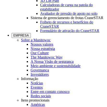
3D Lift Plan
Calculadoras de carga na patola do
estabilizador
Avaliador de pressão de apoio no solo
Sistema de gerenciamento de frotas CraneSTAR
Folheto de recursos e benefícios do
CraneSTAR
Formulário de ativação do CraneSTAR
EMPRESA
Sobre a Manitowoc
Nossos valores
Nossa estratégia
Our Culture
The Manitowoc Way
A Nossa Visão de segurança
Meio ambiente e sustentabilidade
Governança
Investidores
Informação
Notícias
Eventos
Entre em contato conosco
Redes sociais
Itens promocionais
Américas