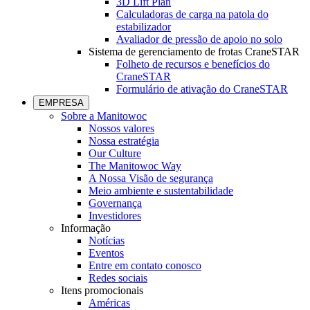
3D Lift Plan
Calculadoras de carga na patola do
estabilizador
Avaliador de pressão de apoio no solo
Sistema de gerenciamento de frotas CraneSTAR
Folheto de recursos e benefícios do
CraneSTAR
Formulário de ativação do CraneSTAR
EMPRESA
Sobre a Manitowoc
Nossos valores
Nossa estratégia
Our Culture
The Manitowoc Way
A Nossa Visão de segurança
Meio ambiente e sustentabilidade
Governança
Investidores
Informação
Notícias
Eventos
Entre em contato conosco
Redes sociais
Itens promocionais
Américas