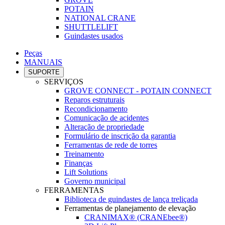
POTAIN
NATIONAL CRANE
SHUTTLELIFT
Guindastes usados
Peças
MANUAIS
SUPORTE
SERVIÇOS
GROVE CONNECT - POTAIN CONNECT
Reparos estruturais
Recondicionamento
Comunicação de acidentes
Alteração de propriedade
Formulário de inscrição da garantia
Ferramentas de rede de torres
Treinamento
Finanças
Lift Solutions
Governo municipal
FERRAMENTAS
Biblioteca de guindastes de lança treliçada
Ferramentas de planejamento de elevação
CRANIMAX® (CRANEbee®)