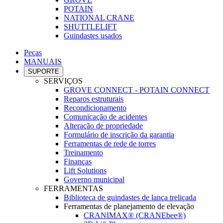
POTAIN
NATIONAL CRANE
SHUTTLELIFT
Guindastes usados
Peças
MANUAIS
SUPORTE
SERVIÇOS
GROVE CONNECT - POTAIN CONNECT
Reparos estruturais
Recondicionamento
Comunicação de acidentes
Alteração de propriedade
Formulário de inscrição da garantia
Ferramentas de rede de torres
Treinamento
Finanças
Lift Solutions
Governo municipal
FERRAMENTAS
Biblioteca de guindastes de lança treliçada
Ferramentas de planejamento de elevação
CRANIMAX® (CRANEbee®)