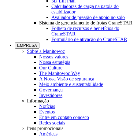
3D Lift Plan
Calculadoras de carga na patola do
estabilizador
Avaliador de pressão de apoio no solo
Sistema de gerenciamento de frotas CraneSTAR
Folheto de recursos e benefícios do
CraneSTAR
Formulário de ativação do CraneSTAR
EMPRESA
Sobre a Manitowoc
Nossos valores
Nossa estratégia
Our Culture
The Manitowoc Way
A Nossa Visão de segurança
Meio ambiente e sustentabilidade
Governança
Investidores
Informação
Notícias
Eventos
Entre em contato conosco
Redes sociais
Itens promocionais
Américas