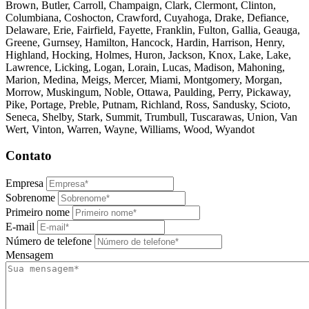
Brown, Butler, Carroll, Champaign, Clark, Clermont, Clinton,
Columbiana, Coshocton, Crawford, Cuyahoga, Drake, Defiance,
Delaware, Erie, Fairfield, Fayette, Franklin, Fulton, Gallia, Geauga,
Greene, Gurnsey, Hamilton, Hancock, Hardin, Harrison, Henry,
Highland, Hocking, Holmes, Huron, Jackson, Knox, Lake, Lake,
Lawrence, Licking, Logan, Lorain, Lucas, Madison, Mahoning,
Marion, Medina, Meigs, Mercer, Miami, Montgomery, Morgan,
Morrow, Muskingum, Noble, Ottawa, Paulding, Perry, Pickaway,
Pike, Portage, Preble, Putnam, Richland, Ross, Sandusky, Scioto,
Seneca, Shelby, Stark, Summit, Trumbull, Tuscarawas, Union, Van
Wert, Vinton, Warren, Wayne, Williams, Wood, Wyandot
Contato
Empresa
Sobrenome
Primeiro nome
E-mail
Número de telefone
Mensagem