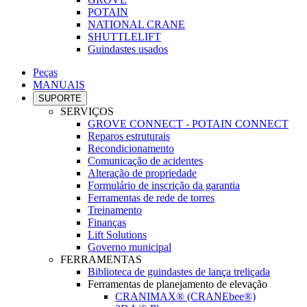
POTAIN
NATIONAL CRANE
SHUTTLELIFT
Guindastes usados
Peças
MANUAIS
SUPORTE
SERVIÇOS
GROVE CONNECT - POTAIN CONNECT
Reparos estruturais
Recondicionamento
Comunicação de acidentes
Alteração de propriedade
Formulário de inscrição da garantia
Ferramentas de rede de torres
Treinamento
Finanças
Lift Solutions
Governo municipal
FERRAMENTAS
Biblioteca de guindastes de lança treliçada
Ferramentas de planejamento de elevação
CRANIMAX® (CRANEbee®)