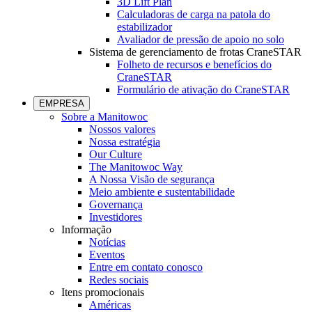
3D Lift Plan
Calculadoras de carga na patola do
estabilizador
Avaliador de pressão de apoio no solo
Sistema de gerenciamento de frotas CraneSTAR
Folheto de recursos e benefícios do
CraneSTAR
Formulário de ativação do CraneSTAR
EMPRESA
Sobre a Manitowoc
Nossos valores
Nossa estratégia
Our Culture
The Manitowoc Way
A Nossa Visão de segurança
Meio ambiente e sustentabilidade
Governança
Investidores
Informação
Notícias
Eventos
Entre em contato conosco
Redes sociais
Itens promocionais
Américas