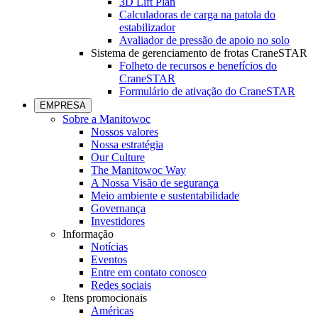
3D Lift Plan
Calculadoras de carga na patola do
estabilizador
Avaliador de pressão de apoio no solo
Sistema de gerenciamento de frotas CraneSTAR
Folheto de recursos e benefícios do
CraneSTAR
Formulário de ativação do CraneSTAR
EMPRESA
Sobre a Manitowoc
Nossos valores
Nossa estratégia
Our Culture
The Manitowoc Way
A Nossa Visão de segurança
Meio ambiente e sustentabilidade
Governança
Investidores
Informação
Notícias
Eventos
Entre em contato conosco
Redes sociais
Itens promocionais
Américas