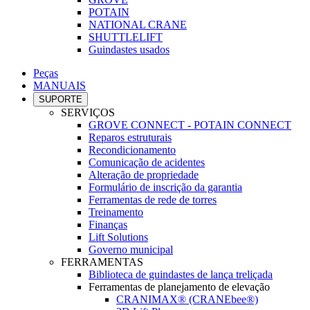
POTAIN
NATIONAL CRANE
SHUTTLELIFT
Guindastes usados
Peças
MANUAIS
SUPORTE
SERVIÇOS
GROVE CONNECT - POTAIN CONNECT
Reparos estruturais
Recondicionamento
Comunicação de acidentes
Alteração de propriedade
Formulário de inscrição da garantia
Ferramentas de rede de torres
Treinamento
Finanças
Lift Solutions
Governo municipal
FERRAMENTAS
Biblioteca de guindastes de lança treliçada
Ferramentas de planejamento de elevação
CRANIMAX® (CRANEbee®)