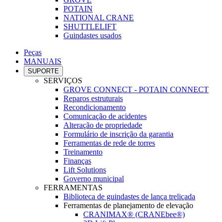
POTAIN
NATIONAL CRANE
SHUTTLELIFT
Guindastes usados
Peças
MANUAIS
SUPORTE
SERVIÇOS
GROVE CONNECT - POTAIN CONNECT
Reparos estruturais
Recondicionamento
Comunicação de acidentes
Alteração de propriedade
Formulário de inscrição da garantia
Ferramentas de rede de torres
Treinamento
Finanças
Lift Solutions
Governo municipal
FERRAMENTAS
Biblioteca de guindastes de lança treliçada
Ferramentas de planejamento de elevação
CRANIMAX® (CRANEbee®)