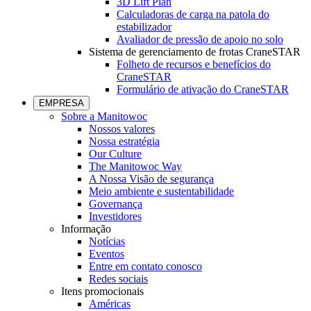
3D Lift Plan
Calculadoras de carga na patola do
estabilizador
Avaliador de pressão de apoio no solo
Sistema de gerenciamento de frotas CraneSTAR
Folheto de recursos e benefícios do
CraneSTAR
Formulário de ativação do CraneSTAR
EMPRESA
Sobre a Manitowoc
Nossos valores
Nossa estratégia
Our Culture
The Manitowoc Way
A Nossa Visão de segurança
Meio ambiente e sustentabilidade
Governança
Investidores
Informação
Notícias
Eventos
Entre em contato conosco
Redes sociais
Itens promocionais
Américas