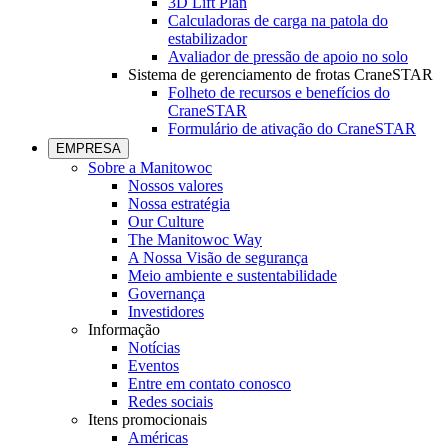
3D Lift Plan
Calculadoras de carga na patola do
estabilizador
Avaliador de pressão de apoio no solo
Sistema de gerenciamento de frotas CraneSTAR
Folheto de recursos e benefícios do
CraneSTAR
Formulário de ativação do CraneSTAR
EMPRESA
Sobre a Manitowoc
Nossos valores
Nossa estratégia
Our Culture
The Manitowoc Way
A Nossa Visão de segurança
Meio ambiente e sustentabilidade
Governança
Investidores
Informação
Notícias
Eventos
Entre em contato conosco
Redes sociais
Itens promocionais
Américas