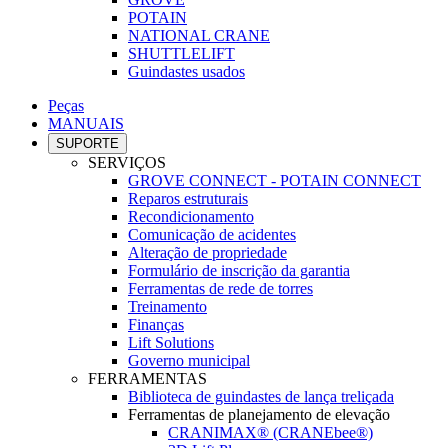
POTAIN
NATIONAL CRANE
SHUTTLELIFT
Guindastes usados
Peças
MANUAIS
SUPORTE
SERVIÇOS
GROVE CONNECT - POTAIN CONNECT
Reparos estruturais
Recondicionamento
Comunicação de acidentes
Alteração de propriedade
Formulário de inscrição da garantia
Ferramentas de rede de torres
Treinamento
Finanças
Lift Solutions
Governo municipal
FERRAMENTAS
Biblioteca de guindastes de lança treliçada
Ferramentas de planejamento de elevação
CRANIMAX® (CRANEbee®)