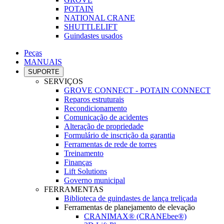
POTAIN
NATIONAL CRANE
SHUTTLELIFT
Guindastes usados
Peças
MANUAIS
SUPORTE
SERVIÇOS
GROVE CONNECT - POTAIN CONNECT
Reparos estruturais
Recondicionamento
Comunicação de acidentes
Alteração de propriedade
Formulário de inscrição da garantia
Ferramentas de rede de torres
Treinamento
Finanças
Lift Solutions
Governo municipal
FERRAMENTAS
Biblioteca de guindastes de lança treliçada
Ferramentas de planejamento de elevação
CRANIMAX® (CRANEbee®)