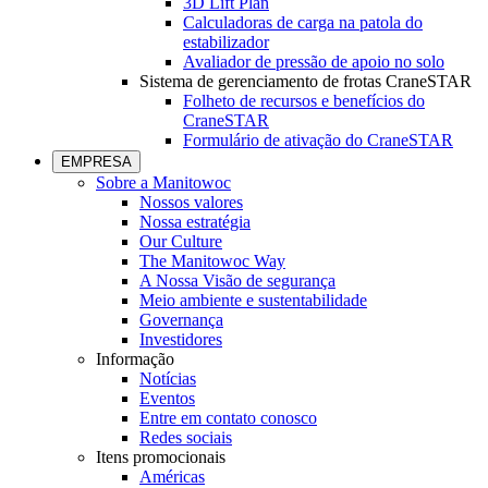
3D Lift Plan
Calculadoras de carga na patola do
estabilizador
Avaliador de pressão de apoio no solo
Sistema de gerenciamento de frotas CraneSTAR
Folheto de recursos e benefícios do
CraneSTAR
Formulário de ativação do CraneSTAR
EMPRESA
Sobre a Manitowoc
Nossos valores
Nossa estratégia
Our Culture
The Manitowoc Way
A Nossa Visão de segurança
Meio ambiente e sustentabilidade
Governança
Investidores
Informação
Notícias
Eventos
Entre em contato conosco
Redes sociais
Itens promocionais
Américas