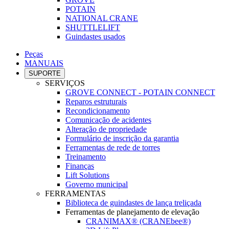
POTAIN
NATIONAL CRANE
SHUTTLELIFT
Guindastes usados
Peças
MANUAIS
SUPORTE
SERVIÇOS
GROVE CONNECT - POTAIN CONNECT
Reparos estruturais
Recondicionamento
Comunicação de acidentes
Alteração de propriedade
Formulário de inscrição da garantia
Ferramentas de rede de torres
Treinamento
Finanças
Lift Solutions
Governo municipal
FERRAMENTAS
Biblioteca de guindastes de lança treliçada
Ferramentas de planejamento de elevação
CRANIMAX® (CRANEbee®)