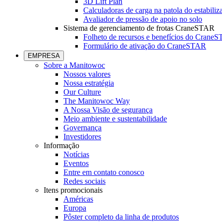
3D Lift Plan
Calculadoras de carga na patola do estabiliz
Avaliador de pressão de apoio no solo
Sistema de gerenciamento de frotas CraneSTAR
Folheto de recursos e benefícios do Crane
Formulário de ativação do CraneSTAR
EMPRESA
Sobre a Manitowoc
Nossos valores
Nossa estratégia
Our Culture
The Manitowoc Way
A Nossa Visão de segurança
Meio ambiente e sustentabilidade
Governança
Investidores
Informação
Notícias
Eventos
Entre em contato conosco
Redes sociais
Itens promocionais
Américas
Europa
Pôster completo da linha de produtos