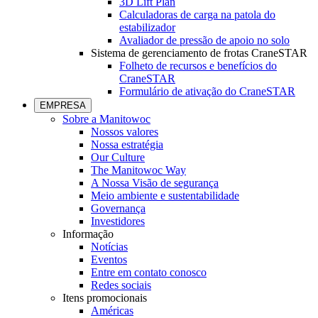
3D Lift Plan
Calculadoras de carga na patola do
estabilizador
Avaliador de pressão de apoio no solo
Sistema de gerenciamento de frotas CraneSTAR
Folheto de recursos e benefícios do
CraneSTAR
Formulário de ativação do CraneSTAR
EMPRESA
Sobre a Manitowoc
Nossos valores
Nossa estratégia
Our Culture
The Manitowoc Way
A Nossa Visão de segurança
Meio ambiente e sustentabilidade
Governança
Investidores
Informação
Notícias
Eventos
Entre em contato conosco
Redes sociais
Itens promocionais
Américas