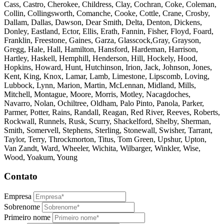
Cass, Castro, Cherokee, Childress, Clay, Cochran, Coke, Coleman,
Collin, Collingsworth, Comanche, Cooke, Cottle, Crane, Crosby,
Dallam, Dallas, Dawson, Dear Smith, Delta, Denton, Dickens,
Donley, Eastland, Ector, Ellis, Erath, Fannin, Fisher, Floyd, Foard,
Franklin, Freestone, Gaines, Garza, Glasscock,Gray, Grayson,
Gregg, Hale, Hall, Hamilton, Hansford, Hardeman, Harrison,
Hartley, Haskell, Hemphill, Henderson, Hill, Hockely, Hood,
Hopkins, Howard, Hunt, Hutchinson, Irion, Jack, Johnson, Jones,
Kent, King, Knox, Lamar, Lamb, Limestone, Lipscomb, Loving,
Lubbock, Lynn, Marion, Martin, McLennan, Midland, Mills,
Mitchell, Montague, Moore, Morris, Motley, Nacagdoches,
Navarro, Nolan, Ochiltree, Oldham, Palo Pinto, Panola, Parker,
Parmer, Potter, Rains, Randall, Reagan, Red River, Reeves, Roberts,
Rockwall, Runnels, Rusk, Scurry, Shackelford, Shelby, Sherman,
Smith, Somervell, Stephens, Sterling, Stonewall, Swisher, Tarrant,
Taylor, Terry, Throckmorton, Titus, Tom Green, Upshur, Upton,
Van Zandt, Ward, Wheeler, Wichita, Wilbarger, Winkler, Wise,
Wood, Yoakum, Young
Contato
Empresa
Sobrenome
Primeiro nome