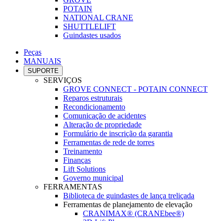
POTAIN
NATIONAL CRANE
SHUTTLELIFT
Guindastes usados
Peças
MANUAIS
SUPORTE
SERVIÇOS
GROVE CONNECT - POTAIN CONNECT
Reparos estruturais
Recondicionamento
Comunicação de acidentes
Alteração de propriedade
Formulário de inscrição da garantia
Ferramentas de rede de torres
Treinamento
Finanças
Lift Solutions
Governo municipal
FERRAMENTAS
Biblioteca de guindastes de lança treliçada
Ferramentas de planejamento de elevação
CRANIMAX® (CRANEbee®)