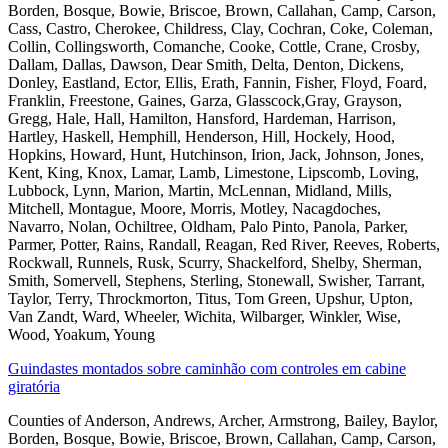
Borden, Bosque, Bowie, Briscoe, Brown, Callahan, Camp, Carson,
Cass, Castro, Cherokee, Childress, Clay, Cochran, Coke, Coleman,
Collin, Collingsworth, Comanche, Cooke, Cottle, Crane, Crosby,
Dallam, Dallas, Dawson, Dear Smith, Delta, Denton, Dickens,
Donley, Eastland, Ector, Ellis, Erath, Fannin, Fisher, Floyd, Foard,
Franklin, Freestone, Gaines, Garza, Glasscock,Gray, Grayson,
Gregg, Hale, Hall, Hamilton, Hansford, Hardeman, Harrison,
Hartley, Haskell, Hemphill, Henderson, Hill, Hockely, Hood,
Hopkins, Howard, Hunt, Hutchinson, Irion, Jack, Johnson, Jones,
Kent, King, Knox, Lamar, Lamb, Limestone, Lipscomb, Loving,
Lubbock, Lynn, Marion, Martin, McLennan, Midland, Mills,
Mitchell, Montague, Moore, Morris, Motley, Nacagdoches,
Navarro, Nolan, Ochiltree, Oldham, Palo Pinto, Panola, Parker,
Parmer, Potter, Rains, Randall, Reagan, Red River, Reeves, Roberts,
Rockwall, Runnels, Rusk, Scurry, Shackelford, Shelby, Sherman,
Smith, Somervell, Stephens, Sterling, Stonewall, Swisher, Tarrant,
Taylor, Terry, Throckmorton, Titus, Tom Green, Upshur, Upton,
Van Zandt, Ward, Wheeler, Wichita, Wilbarger, Winkler, Wise,
Wood, Yoakum, Young
Guindastes montados sobre caminhão com controles em cabine
giratória
Counties of Anderson, Andrews, Archer, Armstrong, Bailey, Baylor,
Borden, Bosque, Bowie, Briscoe, Brown, Callahan, Camp, Carson,