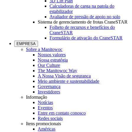
3D Lift Plan
Calculadoras de carga na patola do
estabilizador
Avaliador de pressão de apoio no solo
Sistema de gerenciamento de frotas CraneSTAR
Folheto de recursos e benefícios do
CraneSTAR
Formulário de ativação do CraneSTAR
EMPRESA
Sobre a Manitowoc
Nossos valores
Nossa estratégia
Our Culture
The Manitowoc Way
A Nossa Visão de segurança
Meio ambiente e sustentabilidade
Governança
Investidores
Informação
Notícias
Eventos
Entre em contato conosco
Redes sociais
Itens promocionais
Américas