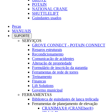
POTAIN
NATIONAL CRANE
SHUTTLELIFT
Guindastes usados
Peças
MANUAIS
SUPORTE
SERVIÇOS
GROVE CONNECT - POTAIN CONNECT
Reparos estruturais
Recondicionamento
Comunicação de acidentes
Alteração de propriedade
Formulário de inscrição da garantia
Ferramentas de rede de torres
Treinamento
Finanças
Lift Solutions
Governo municipal
FERRAMENTAS
Biblioteca de guindastes de lança treliçada
Ferramentas de planejamento de elevação
CRANIMAX® (CRANEbee®)