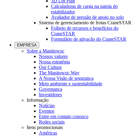
3D Lift Plan
Calculadoras de carga na patola do
estabilizador
Avaliador de pressão de apoio no solo
Sistema de gerenciamento de frotas CraneSTAR
Folheto de recursos e benefícios do
CraneSTAR
Formulário de ativação do CraneSTAR
EMPRESA
Sobre a Manitowoc
Nossos valores
Nossa estratégia
Our Culture
The Manitowoc Way
A Nossa Visão de segurança
Meio ambiente e sustentabilidade
Governança
Investidores
Informação
Notícias
Eventos
Entre em contato conosco
Redes sociais
Itens promocionais
Américas