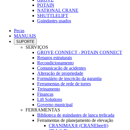
POTAIN
NATIONAL CRANE
SHUTTLELIFT
Guindastes usados
Peças
MANUAIS
SUPORTE
SERVIÇOS
GROVE CONNECT - POTAIN CONNECT
Reparos estruturais
Recondicionamento
Comunicação de acidentes
Alteração de propriedade
Formulário de inscrição da garantia
Ferramentas de rede de torres
Treinamento
Finanças
Lift Solutions
Governo municipal
FERRAMENTAS
Biblioteca de guindastes de lança treliçada
Ferramentas de planejamento de elevação
CRANIMAX® (CRANEbee®)